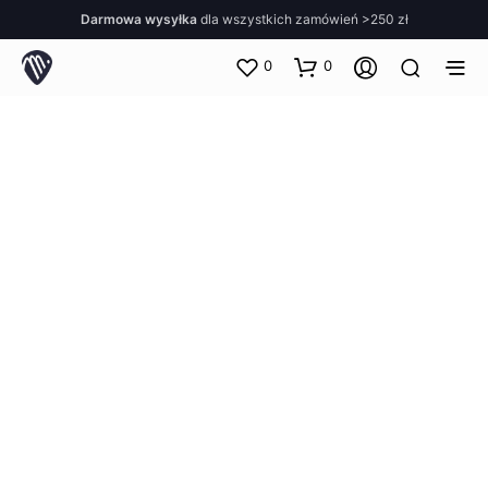
Darmowa wysyłka
dla wszystkich zamówień >250 zł
0
0