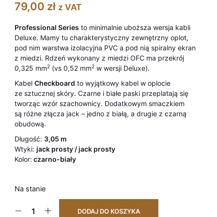
79,00
zł
z VAT
Professional Series
to minimalnie uboższa wersja kabli
Deluxe. Mamy tu charakterystyczny zewnętrzny oplot,
pod nim warstwa izolacyjna PVC a pod nią spiralny ekran
z miedzi. Rdzeń wykonany z miedzi OFC ma przekrój
2
2
0,325 mm
(vs 0,52 mm
w wersji Deluxe).
Kabel
Checkboard
to wyjątkowy kabel w oplocie
ze sztucznej skóry. Czarne i białe paski przeplatają się
tworząc wzór szachownicy. Dodatkowym smaczkiem
są różne złącza jack – jedno z białą, a drugie z czarną
obudową.
Długość:
3,05 m
Wtyki:
jack prosty / jack prosty
Kolor:
czarno-biały
Na stanie
DODAJ DO KOSZYKA