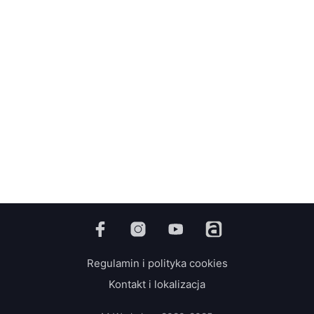
66,00
zł
79,00
zł
z VAT
z VAT
DODAJ DO KOSZYKA
DODAJ DO KOSZYKA
Regulamin i polityka cookies
Kontakt i lokalizacja