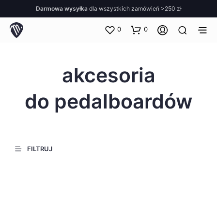
Darmowa wysyłka
dla wszystkich zamówień >250 zł
0
0
akcesoria
do pedalboardów
FILTRUJ