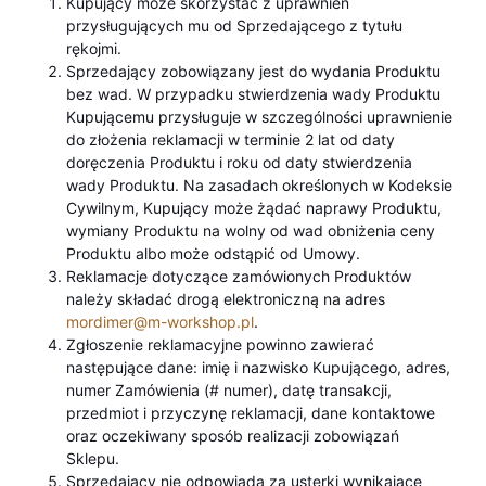
Kupujący może skorzystać z uprawnień
przysługujących mu od Sprzedającego z tytułu
rękojmi.
Sprzedający zobowiązany jest do wydania Produktu
bez wad. W przypadku stwierdzenia wady Produktu
Kupującemu przysługuje w szczególności uprawnienie
do złożenia reklamacji w terminie 2 lat od daty
doręczenia Produktu i roku od daty stwierdzenia
wady Produktu. Na zasadach określonych w Kodeksie
Cywilnym, Kupujący może żądać naprawy Produktu,
wymiany Produktu na wolny od wad obniżenia ceny
Produktu albo może odstąpić od Umowy.
Reklamacje dotyczące zamówionych Produktów
należy składać drogą elektroniczną na adres
mordimer@m-workshop.pl
.
Zgłoszenie reklamacyjne powinno zawierać
następujące dane: imię i nazwisko Kupującego, adres,
numer Zamówienia (# numer), datę transakcji,
przedmiot i przyczynę reklamacji, dane kontaktowe
oraz oczekiwany sposób realizacji zobowiązań
Sklepu.
Sprzedający nie odpowiada za usterki wynikające