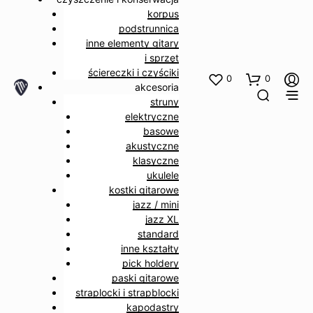
korpus
podstrunnica
inne elementy gitary
i sprzęt
ściereczki i czyściki
0
0
akcesoria
struny
elektryczne
basowe
akustyczne
klasyczne
ukulele
kostki gitarowe
jazz / mini
jazz XL
standard
inne kształty
pick holdery
paski gitarowe
straplocki i strapblocki
kapodastry