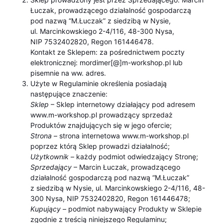
Łuczak, prowadzącego działalność gospodarczą
pod nazwą “M.Łuczak” z siedzibą w Nysie,
ul. Marcinkowskiego 2-4/116, 48-300 Nysa,
NIP 7532402820, Regon 161446478.
Kontakt ze Sklepem: za pośrednictwem poczty
elektronicznej: mordimer[@]m-workshop.pl lub
pisemnie na ww. adres.
Użyte w Regulaminie określenia posiadają
następujące znaczenie:
Sklep
– Sklep internetowy działający pod adresem
www.m-workshop.pl prowadzący sprzedaż
Produktów znajdujących się w jego ofercie;
Strona
– strona internetowa www.m-workshop.pl
poprzez którą Sklep prowadzi działalność;
Użytkownik
– każdy podmiot odwiedzający Stronę;
Sprzedający
– Marcin Łuczak, prowadzącego
działalność gospodarczą pod nazwą “M.Łuczak”
z siedzibą w Nysie, ul. Marcinkowskiego 2-4/116, 48-
300 Nysa, NIP 7532402820, Regon 161446478;
Kupujący
– podmiot nabywający Produkty w Sklepie
zgodnie z treścią niniejszego Regulaminu;