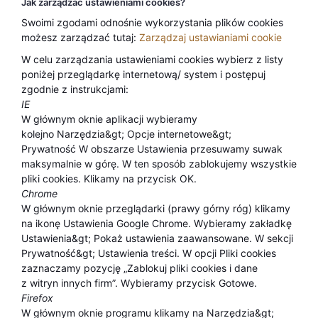
Jak zarządzać ustawieniami cookies?
Swoimi zgodami odnośnie wykorzystania plików cookies
możesz zarządzać tutaj:
Zarządzaj ustawianiami cookie
W celu zarządzania ustawieniami cookies wybierz z listy
poniżej przeglądarkę internetową/ system i postępuj
zgodnie z instrukcjami:
IE
W głównym oknie aplikacji wybieramy
kolejno Narzędzia&gt; Opcje internetowe&gt;
Prywatność W obszarze Ustawienia przesuwamy suwak
maksymalnie w górę. W ten sposób zablokujemy wszystkie
pliki cookies. Klikamy na przycisk OK.
Chrome
W głównym oknie przeglądarki (prawy górny róg) klikamy
na ikonę Ustawienia Google Chrome. Wybieramy zakładkę
Ustawienia&gt; Pokaż ustawienia zaawansowane. W sekcji
Prywatność&gt; Ustawienia treści. W opcji Pliki cookies
zaznaczamy pozycję „Zablokuj pliki cookies i dane
z witryn innych firm”. Wybieramy przycisk Gotowe.
Firefox
W głównym oknie programu klikamy na Narzędzia&gt;