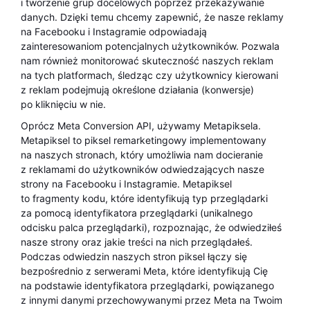
i tworzenie grup docelowych poprzez przekazywanie
danych. Dzięki temu chcemy zapewnić, że nasze reklamy
na Facebooku i Instagramie odpowiadają
zainteresowaniom potencjalnych użytkowników. Pozwala
nam również monitorować skuteczność naszych reklam
na tych platformach, śledząc czy użytkownicy kierowani
z reklam podejmują określone działania (konwersje)
po kliknięciu w nie.
Oprócz Meta Conversion API, używamy Metapiksela.
Metapiksel to piksel remarketingowy implementowany
na naszych stronach, który umożliwia nam docieranie
z reklamami do użytkowników odwiedzających nasze
strony na Facebooku i Instagramie. Metapiksel
to fragmenty kodu, które identyfikują typ przeglądarki
za pomocą identyfikatora przeglądarki (unikalnego
odcisku palca przeglądarki), rozpoznając, że odwiedziłeś
nasze strony oraz jakie treści na nich przeglądałeś.
Podczas odwiedzin naszych stron piksel łączy się
bezpośrednio z serwerami Meta, które identyfikują Cię
na podstawie identyfikatora przeglądarki, powiązanego
z innymi danymi przechowywanymi przez Meta na Twoim