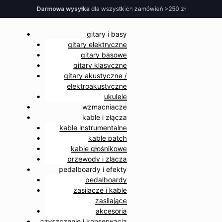
Darmowa wysyłka
dla wszystkich zamówień >250 zł
gitary i basy
gitary elektryczne
gitary basowe
gitary klasyczne
gitary akustyczne /
elektroakustyczne
ukulele
wzmacniacze
kable i złącza
kable instrumentalne
kable patch
kable głośnikowe
przewody i zlącza
pedalboardy i efekty
pedalboardy
zasilacze i kable
zasilające
akcesoria
czyszczenie i konserwacja