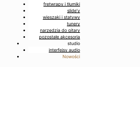
fretwrapy i tłumiki
slide’y
wieszaki i statywy
tunery
narzędzia do gitary
pozostałe akcesoria
studio
interfejsy audio
Nowości