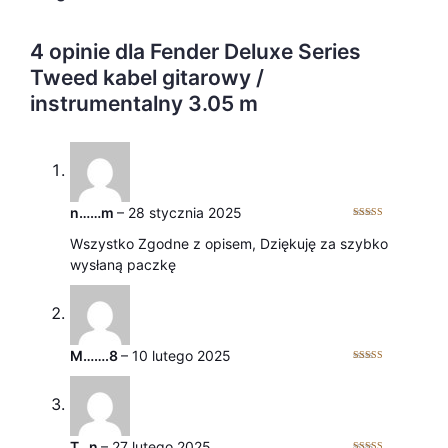
4 opinie dla
Fender Deluxe Series
Tweed kabel gitarowy /
instrumentalny 3.05 m
n……m
–
28 stycznia 2025
Oceniono
5
na 5
Wszystko Zgodne z opisem, Dziękuję za szybko
wysłaną paczkę
M…….8
–
10 lutego 2025
Oceniono
5
na 5
T…n
–
27 lutego 2025