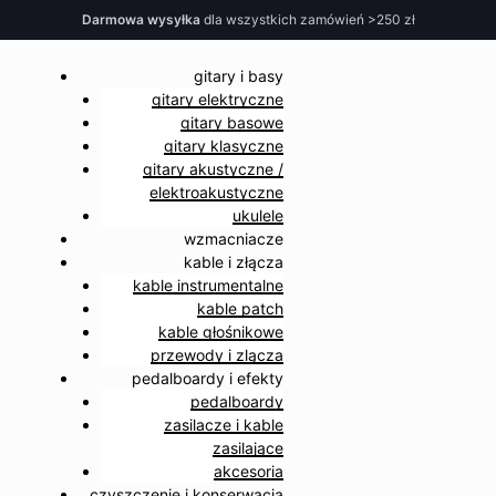
Darmowa wysyłka
dla wszystkich zamówień >250 zł
gitary i basy
gitary elektryczne
gitary basowe
gitary klasyczne
gitary akustyczne /
elektroakustyczne
ukulele
wzmacniacze
kable i złącza
kable instrumentalne
kable patch
kable głośnikowe
przewody i zlącza
pedalboardy i efekty
pedalboardy
zasilacze i kable
zasilające
akcesoria
czyszczenie i konserwacja