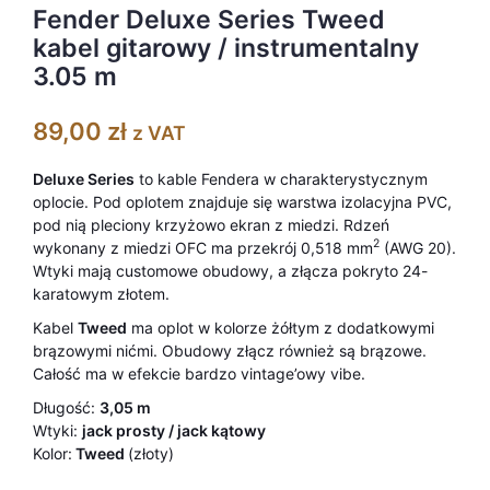
podstawie
Fender Deluxe Series Tweed
ocen
klientów
kabel gitarowy / instrumentalny
3.05 m
89,00
zł
z VAT
Deluxe Series
to kable Fendera w charakterystycznym
oplocie. Pod oplotem znajduje się warstwa izolacyjna PVC,
pod nią pleciony krzyżowo ekran z miedzi. Rdzeń
2
wykonany z miedzi OFC ma przekrój 0,518 mm
(AWG 20).
Wtyki mają customowe obudowy, a złącza pokryto 24-
karatowym złotem.
Kabel
Tweed
ma oplot w kolorze żółtym z dodatkowymi
brązowymi nićmi. Obudowy złącz również są brązowe.
Całość ma w efekcie bardzo vintage’owy vibe.
Długość:
3,05 m
Wtyki:
jack prosty / jack kątowy
Kolor:
Tweed
(złoty)