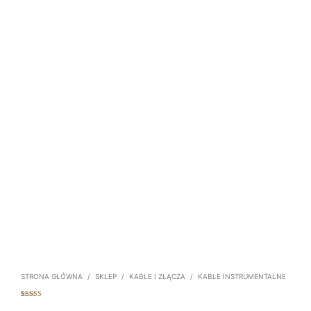
STRONA GŁÓWNA
/
SKLEP
/
KABLE I ZŁĄCZA
/
KABLE INSTRUMENTALNE
Oceniony
4
5.00
na 5 na