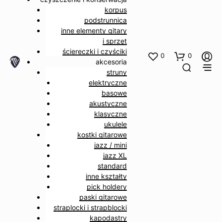
korpus
podstrunnica
inne elementy gitary
i sprzęt
ściereczki i czyściki
0
0
akcesoria
struny
elektryczne
basowe
akustyczne
klasyczne
ukulele
kostki gitarowe
jazz / mini
jazz XL
standard
inne kształty
pick holdery
paski gitarowe
straplocki i strapblocki
kapodastry