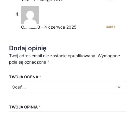
Oceniono
5
na 5
C…………0
–
4 czerwca 2025
Oceniono
5
na 5
Dodaj opinię
Twój adres email nie zostanie opublikowany.
Wymagane
pola są oznaczone
*
TWOJA OCENA
*
TWOJA OPINIA
*