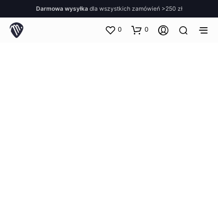
Darmowa wysyłka
dla wszystkich zamówień >250 zł
0
0