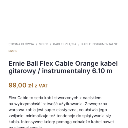
STRONA GŁÓWNA
/
SKLEP
/
KABLE I ZŁĄCZA
/
KABLE INSTRUMENTALNE
Oceniony
1
5.00
na 5 na
podstawie
Ernie Ball Flex Cable Orange kabel
oceny klienta
gitarowy / instrumentalny 6.10 m
99,00
zł
z VAT
Flex Cable to seria kabli stworzonych z naciskiem
na wytrzymałość i łatwość użytkowania. Zewnętrzna
warstwa kabla jest super elastyczna, co ułatwia jego
zwijanie, minimalizuje też tendencje do splątywania się
kabla. Intensywne kolory pomogą odnaleźć kabel nawet
na ciemnej scenie.