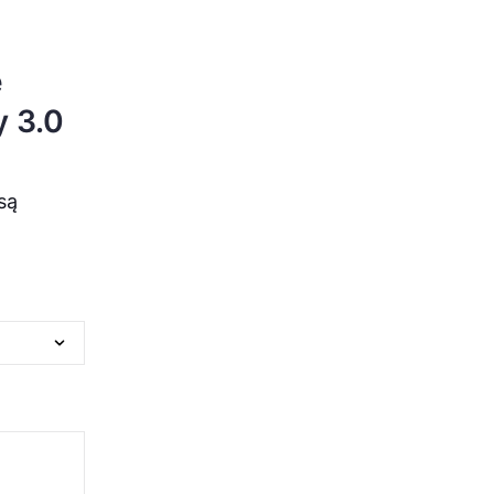
e
y 3.0
są