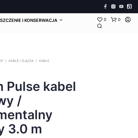
0
0
SZCZENIE I KONSERWACJA
EP
/
KABLE I ZŁĄCZA
/
KABLE
 Pulse kabel
wy /
umentalny
y 3.0 m