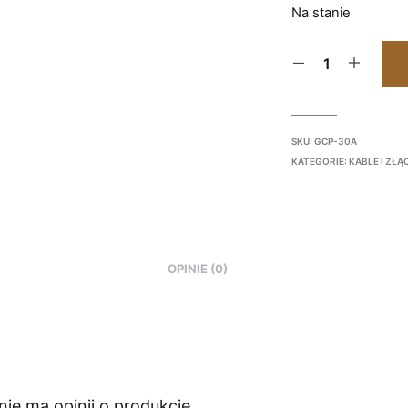
Na stanie
SKU:
GCP-30A
KATEGORIE:
KABLE I ZŁĄ
OPINIE (0)
nie ma opinii o produkcie.