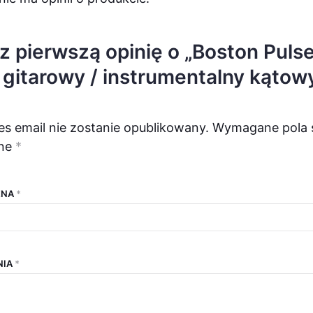
z pierwszą opinię o „Boston Puls
 gitarowy / instrumentalny kątow
es email nie zostanie opublikowany.
Wymagane pola 
ne
*
ENA
*
NIA
*