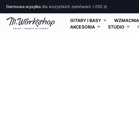
Darmowa wysyłka
dla wszystkich zamówień >250 zł
GITARY I BASY
WZMACNIA
AKCESORIA
STUDIO