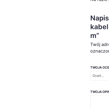
Napis
kabel
m”
Twój adr
oznaczo
TWOJA OC
TWOJA OPI