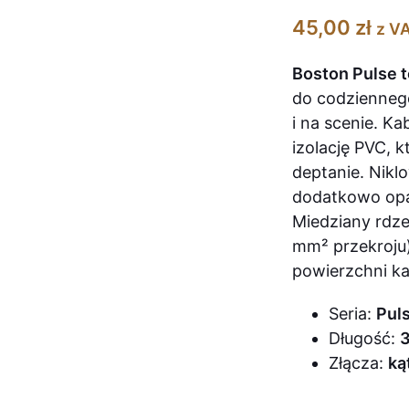
45,00
zł
z V
Boston Pulse t
do codzienneg
i na scenie. K
izolację PVC, 
deptanie. Nik
dodatkowo opa
Miedziany rdz
mm² przekroju
powierzchni ka
Seria:
Pul
Długość:
3
Złącza:
ką