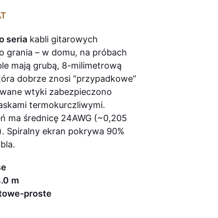
AT
o seria
kabli gitarowych
o grania – w domu, na próbach
able mają grubą, 8-milimetrową
która dobrze znosi “przypadkowe”
lowane wtyki zabezpieczono
skami termokurczliwymi.
eń ma średnicę 24AWG (~0,205
). Spiralny ekran pokrywa 90%
bla.
se
.0
m
towe-proste