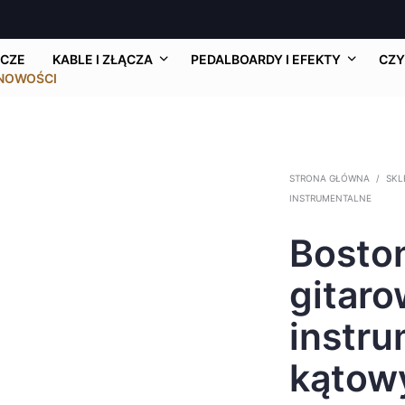
CZE
KABLE I ZŁĄCZA
PEDALBOARDY I EFEKTY
CZY
NOWOŚCI
STRONA GŁÓWNA
/
SKL
INSTRUMENTALNE
Boston
gitaro
instr
kątow