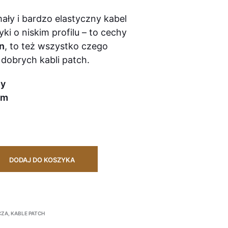
mały i bardzo elastyczny kabel
yki o niskim profilu – to cechy
on
, to też wszystko czego
obrych kabli patch.
ny
cm
DODAJ DO KOSZYKA
CZA
,
KABLE PATCH