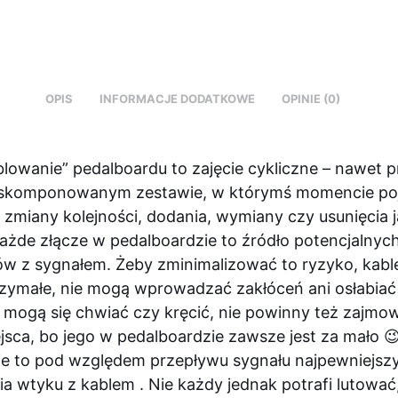
OPIS
INFORMACJE DODATKOWE
OPINIE (0)
lowanie” pedalboardu to zajęcie cykliczne – nawet p
j skomponowanym zestawie, w którymś momencie poj
 zmiany kolejności, dodania, wymiany czy usunięcia 
Każde złącze w pedalboardzie to źródło potencjalnyc
w z sygnałem. Żeby zminimalizować to ryzyko, kab
zymałe, nie mogą wprowadzać zakłóceń ani osłabiać
e mogą się chwiać czy kręcić, nie powinny też zajmo
ejsca, bo jego w pedalboardzie zawsze jest za mało 
e to pod względem przepływu sygnału najpewniejsz
ia wtyku z kablem . Nie każdy jednak potrafi lutować