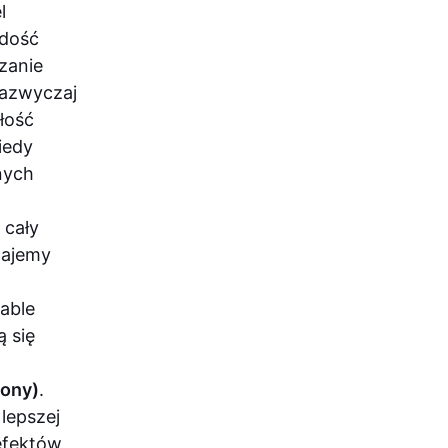
l
 dość
zanie
zazwyczaj
łość
iedy
nych
 cały
tajemy
able
 się
wony)
.
 lepszej
efektów