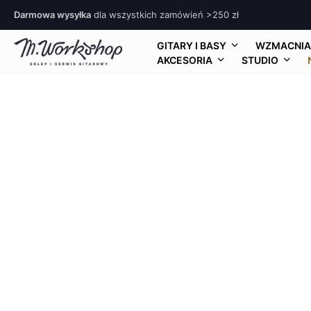
Darmowa wysyłka
dla wszystkich zamówień >250 zł
GITARY I BASY
WZMACNIA
AKCESORIA
STUDIO