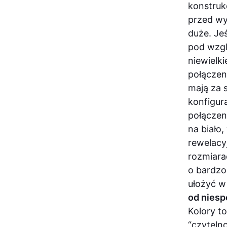
konstruk
przed wy
duże. Je
pod wzgl
niewielk
połączeni
mają za 
konfigur
połączen
na biało
rewelacyj
rozmiara
o bardzo
ułożyć w
od niesp
Kolory to
“czyteln