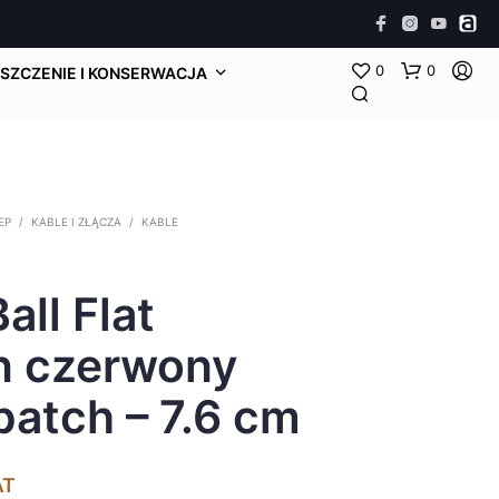
0
0
SZCZENIE I KONSERWACJA
EP
/
KABLE I ZŁĄCZA
/
KABLE
all Flat
n czerwony
patch – 7.6 cm
AT