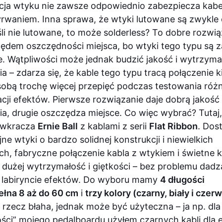
cja wtyku nie zawsze odpowiednio zabezpiecza kabe
rwaniem. Inna sprawa, że wtyki lutowane są zwykle
śli nie lutowane, to może solderless? To dobre rozwią
ędem oszczędności miejsca, bo wtyki tego typu są 
ie. Wątpliwości może jednak budzić jakość i wytrzyma
a – zdarza się, że kable tego typu tracą połączenie k
sobą trochę więcej przepięć podczas testowania róż
acji efektów. Pierwsze rozwiązanie daje dobrą jakość
ia, drugie oszczędza miejsce. Co więc wybrać? Tutaj,
, wkracza
Ernie Ball
z kablami z serii
Flat Ribbon
. Dos
ne wtyki o bardzo solidnej konstrukcji i niewielkich
ch, fabryczne połączenie kabla z wtykiem i świetne k
 dużej wytrzymałość i giętkości – bez problemu dadzą
 labiryncie efektów. Do wyboru mamy
4 długości
ełna 8 aż do 60 cm
i
trzy kolory (czarny, biały i czer
 rzecz błaha, jednak może być użyteczna – ja np. dla
ości” mojego pedalboardu użyłem czarnych kabli dla 