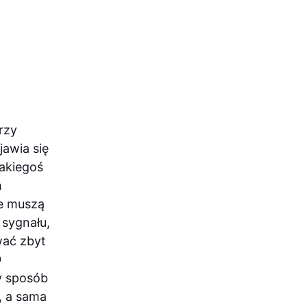
rzy
awia się
jakiegoś
h
le muszą
 sygnału,
wać zbyt

y sposób
, a sama