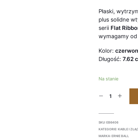
Płaski, wytrzy
plus solidne wt
serii
Flat Ribb
wymagamy od d
Kolor:
czerwo
Długość:
7.62 
Na stanie
SKU:
EB6406
KATEGORIE:
KABLE I ZŁĄ
MARKA:
ERNIE BALL