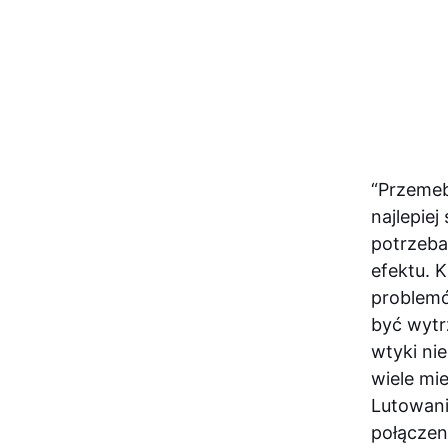
“Przemeb
najlepie
potrzeba
efektu. 
problemó
być wytr
wtyki ni
wiele mi
Lutowani
połączen