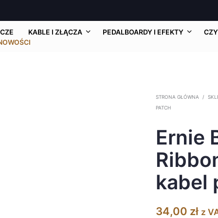
CZE
KABLE I ZŁĄCZA
PEDALBOARDY I EFEKTY
CZY
NOWOŚCI
STRONA GŁÓWNA
/
SKL
PATCH
Ernie B
Ribbo
kabel 
34,00
zł
z V