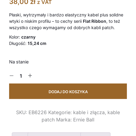
38,00
zł
z VAT
Płaski, wytrzymały i bardzo elastyczny kabel plus solidne
wtyki o niskim profilu – to cechy serii
Flat Ribbon
, to też
wszystko czego wymagamy od dobrych kabli patch.
Kolor:
czarny
Długość:
15,24 cm
Na stanie
DODAJ DO KOSZYKA
SKU:
EB6226
Kategorie:
kable i złącza
,
kable
patch
Marka:
Ernie Ball