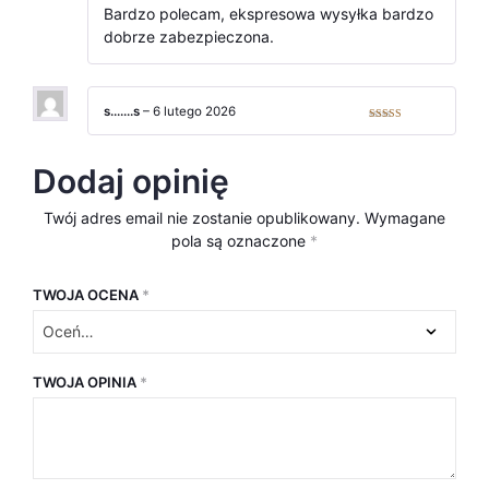
na 5
Bardzo polecam, ekspresowa wysyłka bardzo
dobrze zabezpieczona.
s…….s
–
6 lutego 2026
Oceniono
5
na 5
Dodaj opinię
Twój adres email nie zostanie opublikowany.
Wymagane
pola są oznaczone
*
TWOJA OCENA
*
TWOJA OPINIA
*