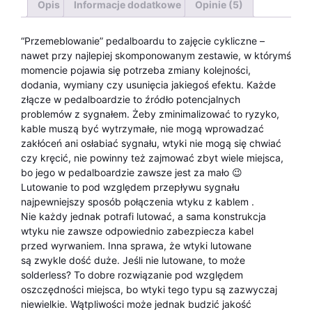
Opis
Informacje dodatkowe
Opinie (5)
“Przemeblowanie” pedalboardu to zajęcie cykliczne –
nawet przy najlepiej skomponowanym zestawie, w którymś
momencie pojawia się potrzeba zmiany kolejności,
dodania, wymiany czy usunięcia jakiegoś efektu. Każde
złącze w pedalboardzie to źródło potencjalnych
problemów z sygnałem. Żeby zminimalizować to ryzyko,
kable muszą być wytrzymałe, nie mogą wprowadzać
zakłóceń ani osłabiać sygnału, wtyki nie mogą się chwiać
czy kręcić, nie powinny też zajmować zbyt wiele miejsca,
bo jego w pedalboardzie zawsze jest za mało 😉
Lutowanie to pod względem przepływu sygnału
najpewniejszy sposób połączenia wtyku z kablem .
Nie każdy jednak potrafi lutować, a sama konstrukcja
wtyku nie zawsze odpowiednio zabezpiecza kabel
przed wyrwaniem. Inna sprawa, że wtyki lutowane
są zwykle dość duże. Jeśli nie lutowane, to może
solderless? To dobre rozwiązanie pod względem
oszczędności miejsca, bo wtyki tego typu są zazwyczaj
niewielkie. Wątpliwości może jednak budzić jakość