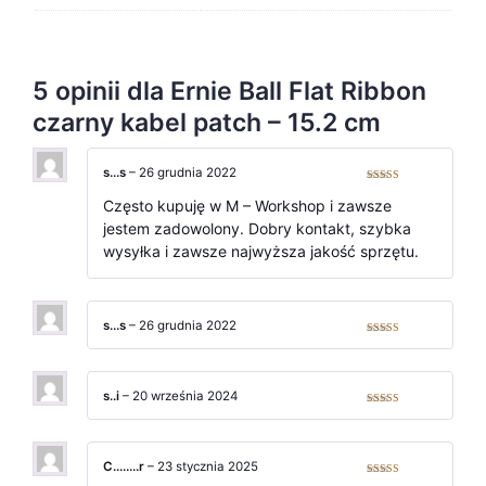
5 opinii dla
Ernie Ball Flat Ribbon
czarny kabel patch – 15.2 cm
s…s
–
26 grudnia 2022
Oceniono
5
na 5
Często kupuję w M – Workshop i zawsze
jestem zadowolony. Dobry kontakt, szybka
wysyłka i zawsze najwyższa jakość sprzętu.
s…s
–
26 grudnia 2022
Oceniono
5
na 5
s..i
–
20 września 2024
Oceniono
5
na 5
C……..r
–
23 stycznia 2025
Oceniono
5