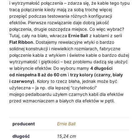
i wytrzymałość połączenia – zdarza się, że kable tego typu
tracą połączenie kiedy mają za sobą trochę więcej
przepięć podczas testowania różnych konfiguracji
efektów. Pierwsze rozwiązanie daje dobrą jakość
połączenia, drugie oszczędza miejsce. Co więc wybrać?
Tutaj, cały na biało, wkracza
Ernie Ball
z kablami z serii
Flat Ribbon
. Dostajemy rewelacyjne wtyki o bardzo
solidnej konstrukcji i niewielkich rozmiarach, fabryczne
połączenie kabla z wtykiem i świetne kable o bardzo dużej
wytrzymałość i giętkości – bez problemu dadzą się ułożyć
w labiryncie efektów. Do wyboru mamy
4 długości
od niespełna 8 aż do 60 cm
i
trzy kolory (czarny, biały
i czerwony)
. Kolory to rzecz błaha, jednak może być
użyteczna – ja np. dla lepszej “czytelności”
mojego pedalboardu użyłem czarnych kabli dla efektów
przed wzmacniaczem a białych dla efektów w pętli.
producent
Ernie Ball
długość
15,24 cm