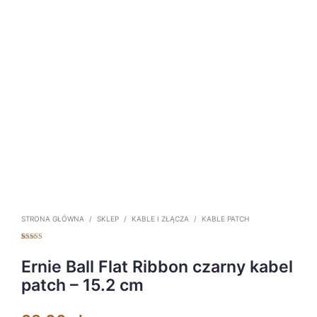
STRONA GŁÓWNA
/
SKLEP
/
KABLE I ZŁĄCZA
/
KABLE PATCH
Oceniony
5
5.00
na 5 na
podstawie
Ernie Ball Flat Ribbon czarny kabel
ocen
klientów
patch – 15.2 cm