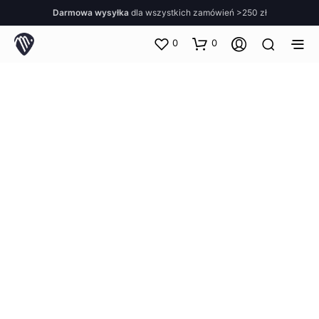
Darmowa wysyłka
dla wszystkich zamówień >250 zł
0
0