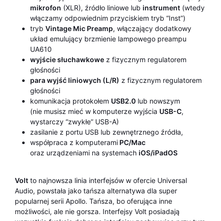
mikrofon
(XLR), źródło liniowe lub
instrument
(wtedy
włączamy odpowiednim przyciskiem tryb “Inst”)
tryb
Vintage Mic Preamp
, włączający dodatkowy
układ emulujący brzmienie lampowego preampu
UA610
wyjście słuchawkowe
z fizycznym regulatorem
głośności
para wyjść liniowych (L/R)
z fizycznym regulatorem
głośności
komunikacja protokołem
USB2.0
lub nowszym
(nie musisz mieć w komputerze wyjścia
USB-C
,
wystarczy “zwykłe” USB-A)
zasilanie z portu USB lub zewnętrznego źródła,
współpraca z komputerami
PC/Mac
oraz urządzeniami na systemach
iOS/iPadOS
Volt
to najnowsza linia interfejsów w ofercie Universal
Audio, powstała jako tańsza alternatywa dla super
popularnej serii Apollo. Tańsza, bo oferująca inne
możliwości, ale nie gorsza. Interfejsy Volt posiadają