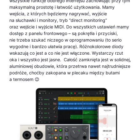
wszystkie funkcje dobrego interfejsu zachowując przy tym
maksymalną prostotę i łatwość użytkowania. Mamy
wejścia, z których będziemy nagrywać, wyjście
na słuchawki i monitory, tryb “direct monitoring”
oraz wejście i wyjście MIDI. Do wszystkich ustawień mamy
dostęp z panelu frontowego – są pokrętła i przyciski,
nie trzeba szukać niczego w oprogramowaniu (to serio
wygodne i bardzo ułatwia pracę). Różnokolorowe diody
wskazują co jest a co nie jest włączone. Wystarczy rzut
oka i wszystko jest jasne. Całość zamknięta jest w solidnej,
aluminiowej obudowie, która przetrwa nawet najtrudniejsze
podróże, choćby zakopana w plecaku między butami
a termosem 😉