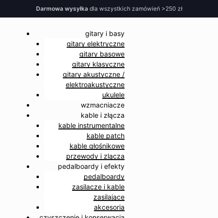
Darmowa wysyłka
dla wszystkich zamówień >250 zł
gitary i basy
gitary elektryczne
gitary basowe
gitary klasyczne
gitary akustyczne /
elektroakustyczne
ukulele
wzmacniacze
kable i złącza
kable instrumentalne
kable patch
kable głośnikowe
przewody i zlącza
pedalboardy i efekty
pedalboardy
zasilacze i kable
zasilające
akcesoria
czyszczenie i konserwacja