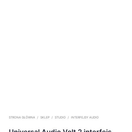
STRONA GŁÓWNA
/
SKLEP
/
STUDIO
/
INTERFEJSY AUDIO
Universal Audio Volt 2 interfejs