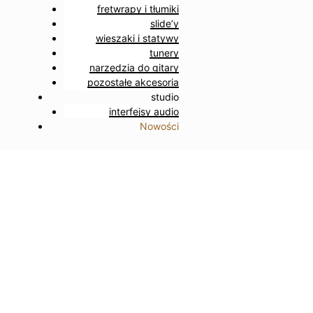
fretwrapy i tłumiki
slide’y
wieszaki i statywy
tunery
narzędzia do gitary
pozostałe akcesoria
studio
interfejsy audio
Nowości