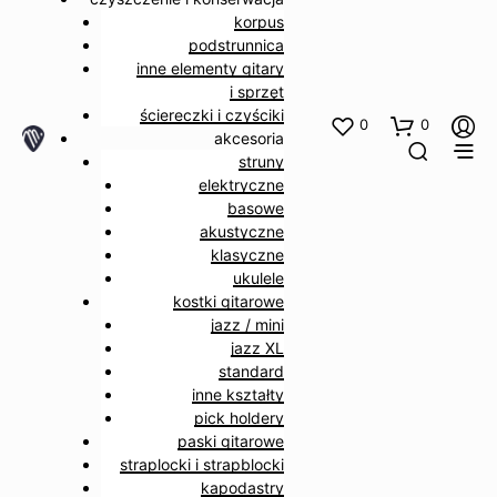
korpus
podstrunnica
inne elementy gitary
i sprzęt
ściereczki i czyściki
0
0
akcesoria
struny
elektryczne
basowe
akustyczne
klasyczne
ukulele
kostki gitarowe
jazz / mini
jazz XL
standard
inne kształty
pick holdery
paski gitarowe
straplocki i strapblocki
kapodastry