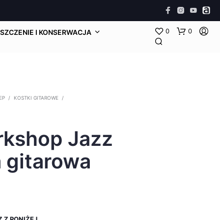
0
0
SZCZENIE I KONSERWACJA
EP
/
KOSTKI GITAROWE
/
kshop Jazz
 gitarowa
 Z PONIŻEJ