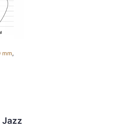
0 mm
,
 Jazz