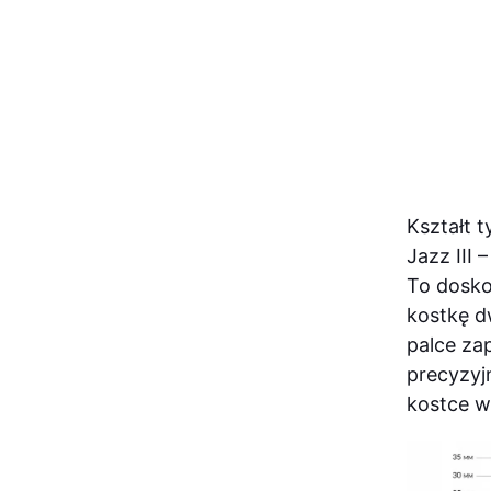
Kształt 
Jazz III 
To dosko
kostkę d
palce za
precyzyj
kostce w