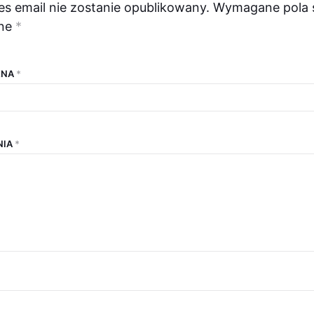
es email nie zostanie opublikowany.
Wymagane pola 
ne
*
ENA
*
NIA
*