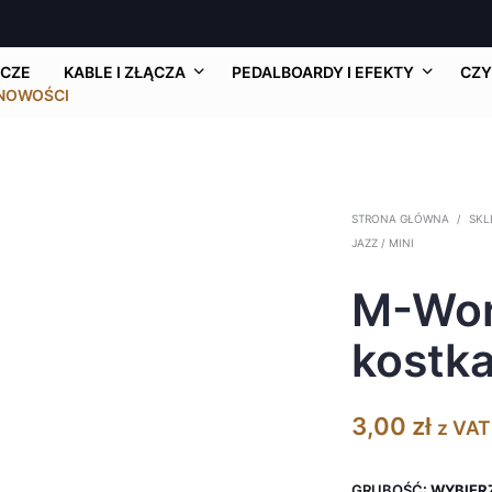
CZE
KABLE I ZŁĄCZA
PEDALBOARDY I EFEKTY
CZY
NOWOŚCI
STRONA GŁÓWNA
/
SKL
JAZZ / MINI
M-Wor
kostka
3,00
zł
z VAT
GRUBOŚĆ
:
WYBIERZ