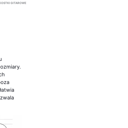
KOSTKI GITAROWE
u
rozmiary.
ch
poza
łatwia
ozwala