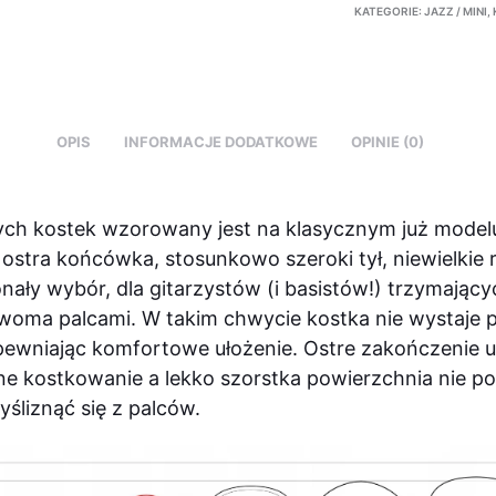
KATEGORIE:
JAZZ / MINI
,
OPIS
INFORMACJE DODATKOWE
OPINIE (0)
tych kostek wzorowany jest na klasycznym już model
– ostra końcówka, stosunkowo szeroki tył, niewielkie 
nały wybór, dla gitarzystów (i basistów!) trzymający
woma palcami. W takim chwycie kostka nie wystaje 
pewniając komfortowe ułożenie. Ostre zakończenie u
ne kostkowanie a lekko szorstka powierzchnia nie p
yśliznąć się z palców.