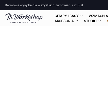
Darmowa wysyłka
dla wszystkich zamówień >250 zł
GITARY I BASY
WZMACNIA
AKCESORIA
STUDIO