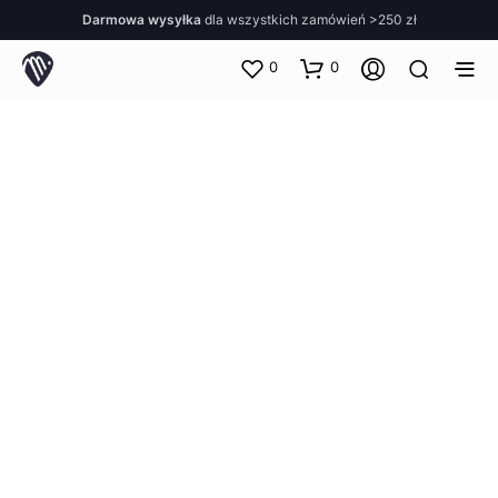
Darmowa wysyłka
dla wszystkich zamówień >250 zł
0
0