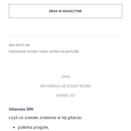
BRAK W MAGAZYNIE
SKU:
RST5-CM
KATEGORIE:
GITARY I BASY
,
GITARY KLASYCZNE
OPIS
INFORMACJE DODATKOWE
OPINIE (0)
Gitarowe SPA
czyli co zostało zrobione w tej gitarze:
polerka progów,