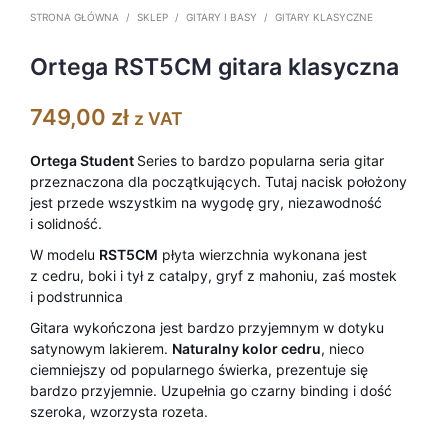
STRONA GŁÓWNA
/
SKLEP
/
GITARY I BASY
/
GITARY KLASYCZNE
Ortega RST5CM gitara klasyczna
749,00
zł
z VAT
Ortega Student
Series to bardzo popularna seria gitar
przeznaczona dla początkujących. Tutaj nacisk położony
jest przede wszystkim na wygodę gry, niezawodność
i solidność.
W modelu
RST5CM
płyta wierzchnia wykonana jest
z cedru, boki i tył z catalpy, gryf z mahoniu, zaś mostek
i podstrunnica
Gitara wykończona jest bardzo przyjemnym w dotyku
satynowym lakierem.
Naturalny kolor cedru
, nieco
ciemniejszy od popularnego świerka, prezentuje się
bardzo przyjemnie. Uzupełnia go czarny binding i dość
szeroka, wzorzysta rozeta.