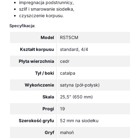
impregnacja podstrunnicy,
szlif i smarowanie siodełka,
czyszczenie korpusu.
Specyfikacja:
Model
RST5CM
Kształt korpusu
standard, 4/4
Płyta wierzchnia
cedr
Tył / boki
catalpa
Wykończenie
satyna (pół-połysk)
Skala
25,5″ (650 mm)
Progi
19
Szerokość gryfu
52 mm na siodełku
Gryf
mahoń