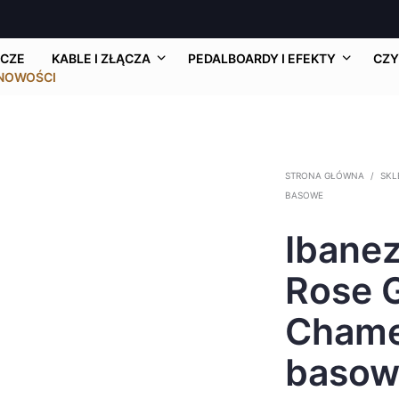
CZE
KABLE I ZŁĄCZA
PEDALBOARDY I EFEKTY
CZY
NOWOŚCI
STRONA GŁÓWNA
/
SKL
BASOWE
Ibane
Rose 
Chame
basow