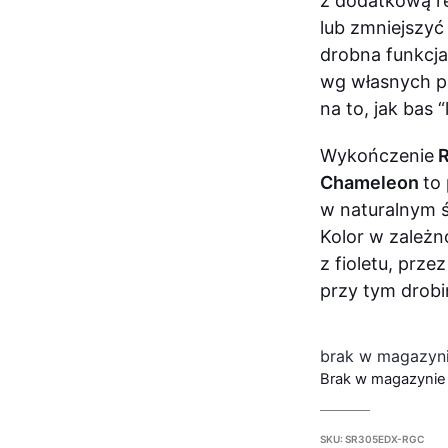
z dodatkową r
lub zmniejszyć
drobna funkcja
wg własnych pr
na to, jak bas 
Wykończenie
R
Chameleon
to
w naturalnym ś
Kolor w zależn
z fioletu, prze
przy tym drobi
brak w magazyn
Brak w magazynie
SKU:
SR305EDX-RGC