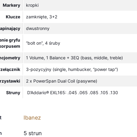
Markery
kropki
Klucze
zamknięte, 3+2
napinający
dwustronny
enie gryfu
“bolt on”, 4 śruby
 korpusem
ncjometry
1 Volume, 1 Balance + 3EQ (bass, middle, treble)
rzełącznik
3-pozycyjny (single, humbucker, “power tap”)
rzystawki
2 x PowerSpan Dual Coil (pasywne)
Struny
D’Addario® EXL165: .045 .065 .085 .105 .130
t
Ibanez
n
5 strun