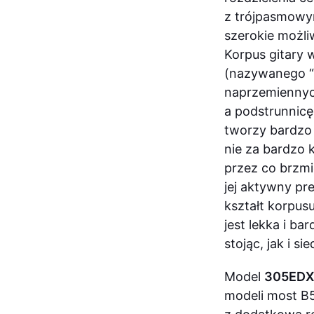
z trójpasmowy
szerokie możli
Korpus gitary
(nazywanego “
naprzemiennyc
a podstrunnicę
tworzy bardzo
nie za bardzo 
przez co brzmi
jej aktywny p
kształt korpus
jest lekka i b
stojąc, jak i si
Model
305ED
modeli most B5