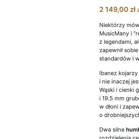
2 149,00
zł
Niektórzy mówi
MusicMany i “r
z legendami, a
zapewnił sobi
standardów i w
Ibanez kojarzy 
i nie inaczej 
Wąski i cienki
i 19.5 mm grubo
w dłoni i zap
o drobniejszyc
Dwa silne
hum
rozdzielenia 