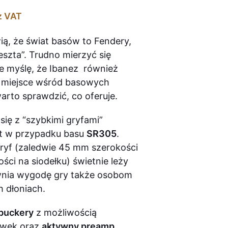
z VAT
ą, że świat basów to Fendery,
eszta”. Trudno mierzyć się
le myślę, że Ibanez również
e miejsce wśród basowych
arto sprawdzić, co oferuje.
się z “szybkimi gryfami”
jest w przypadku basu
SR305
.
 gryf (zaledwie 45 mm szerokości
ści na siodełku) świetnie leży
ewnia wygodę gry także osobom
h dłoniach.
buckery
z możliwością
cewek oraz
aktywny preamp