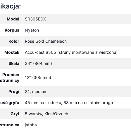
ikacja:
Model
SR305EDX
Korpus
Nyatoh
Kolor
Rose Gold Chameleon
Mostek
Accu-cast B505 (struny montowane z wierzchu)
Skala
34″ (864 mm)
Promień
12″ (305 mm)
strunnicy
Progi
24, medium
ość gryfu
45 mm na siodełku, 68 mm na ostatnim progu
Gryf
5 warstw, Klon/Orzech
strunnica
jatoba