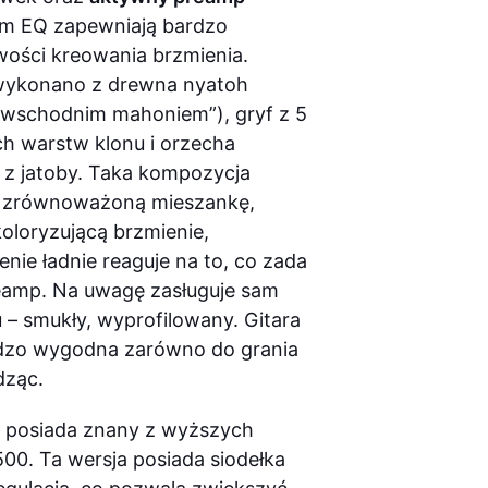
m EQ zapewniają bardzo
wości kreowania brzmienia.
 wykonano z drewna nyatoh
wschodnim mahoniem”), gryf z 5
h warstw klonu i orzecha
 z jatoby. Taka kompozycja
 zrównoważoną mieszankę,
koloryzującą brzmienie,
enie ładnie reaguje na to, co zada
reamp. Na uwagę zasługuje sam
u – smukły, wyprofilowany. Gitara
ardzo wygodna zarówno do grania
edząc.
X
posiada znany z wyższych
00. Ta wersja posiada siodełka