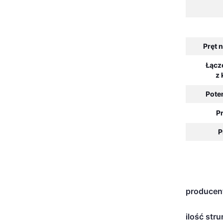
Pręt 
Łącz
z
Pote
P
P
producen
ilość stru