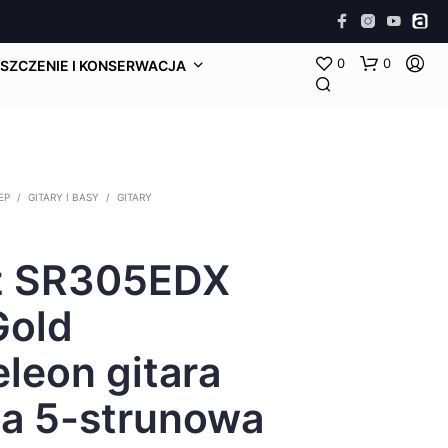
0
0
SZCZENIE I KONSERWACJA
EP
/
GITARY I BASY
/
GITARY
z SR305EDX
Gold
leon gitara
a 5-strunowa