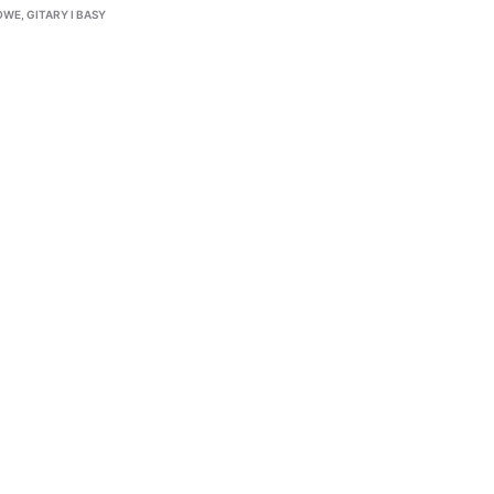
OWE
,
GITARY I BASY