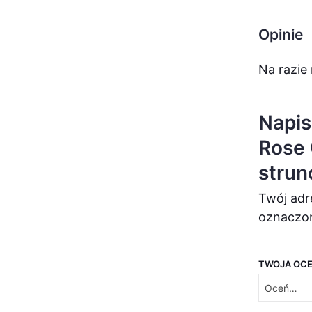
Opinie
Na razie 
Napis
Rose 
strun
Twój adr
oznaczo
TWOJA OC