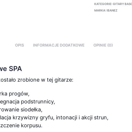
KATEGORIE:
GITARY BAS
MARKA:
IBANEZ
OPIS
INFORMACJE DODATKOWE
OPINIE (0)
we SPA
zostało zrobione w tej gitarze:
rka progów,
egnacja podstrunnicy,
owanie siodełka,
lacja krzywizny gryfu, intonacji i akcji strun,
zczenie korpusu.