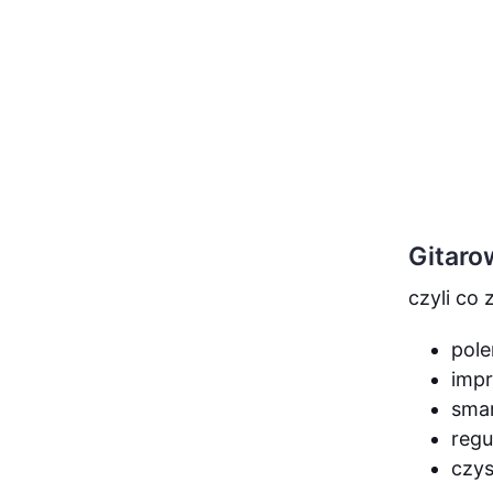
Gitaro
czyli co 
pole
impr
smar
regu
czys