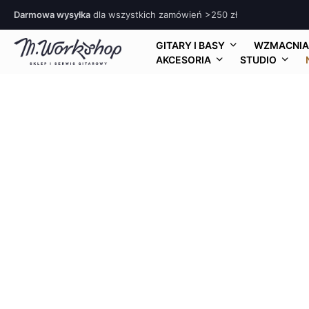
Darmowa wysyłka
dla wszystkich zamówień >250 zł
GITARY I BASY
WZMACNIA
AKCESORIA
STUDIO