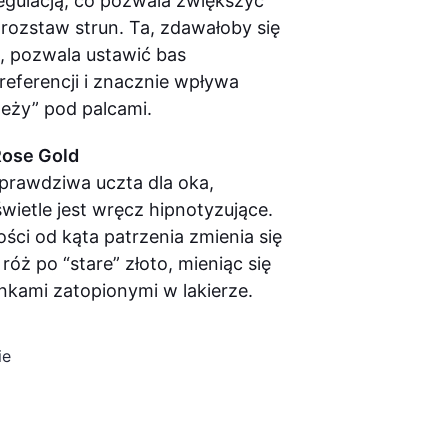
egulacją, co pozwala zwiększyć
 rozstaw strun. Ta, zdawałoby się
, pozwala ustawić bas
eferencji i znacznie wpływa
“leży” pod palcami.
ose Gold
 prawdziwa uczta dla oka,
wietle jest wręcz hipnotyzujące.
ości od kąta patrzenia zmienia się
z róż po “stare” złoto, mieniąc się
nkami zatopionymi w lakierze.
ie