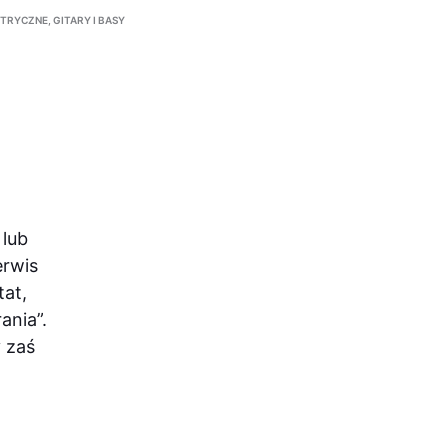
KTRYCZNE
,
GITARY I BASY
 lub
erwis
tat,
ania”.
y zaś