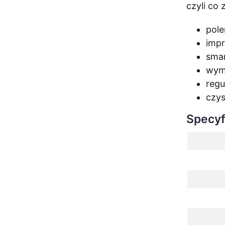
czyli co 
pole
impr
smar
wymi
regu
czys
Specyf