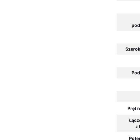
pod
Szerok
Pod
Pręt 
Łącz
z
Pote