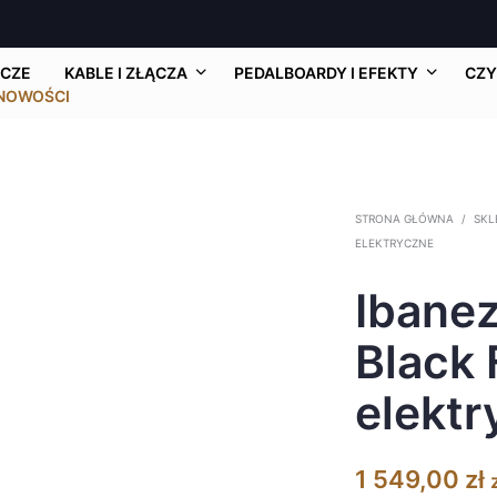
CZE
KABLE I ZŁĄCZA
PEDALBOARDY I EFEKTY
CZY
NOWOŚCI
STRONA GŁÓWNA
/
SKL
ELEKTRYCZNE
Ibane
Black 
elektr
1 549,00
zł