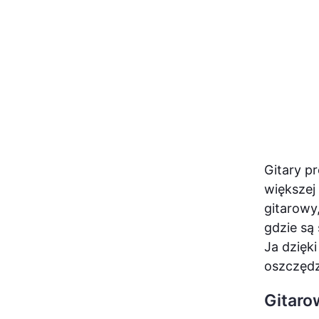
Gitary p
większej 
gitarowy,
gdzie są
Ja dzięk
oszczędz
Gitaro