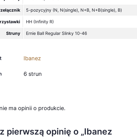
rzełącznik
5-pozycyjny (N, N(single), N+B, N+B(single), B)
rzystawki
HH (Infinity R)
Struny
Ernie Ball Regular Slinky 10-46
t
Ibanez
n
6 strun
nie ma opinii o produkcie.
z pierwszą opinię o „Ibanez