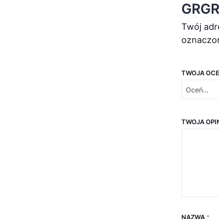
GRGR3
Twój adr
oznaczo
TWOJA OC
TWOJA OPI
NAZWA
*