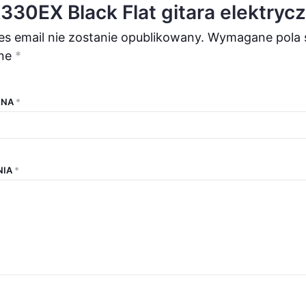
30EX Black Flat gitara elektryc
es email nie zostanie opublikowany.
Wymagane pola 
ne
*
ENA
*
NIA
*