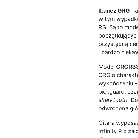
Ibanez GRG
nal
w tym wypadku
RG. Są to mod
początkujących
przystępną cen
i bardzo cieka
Model
GRGR330
GRG o charakt
wykończeniu – 
pickguard, cza
sharktooth.
Do
odwrócona gł
Gitara wyposa
Infinity R z z