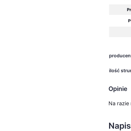
P
P
producen
ilość stru
Opinie
Na razie 
Napis