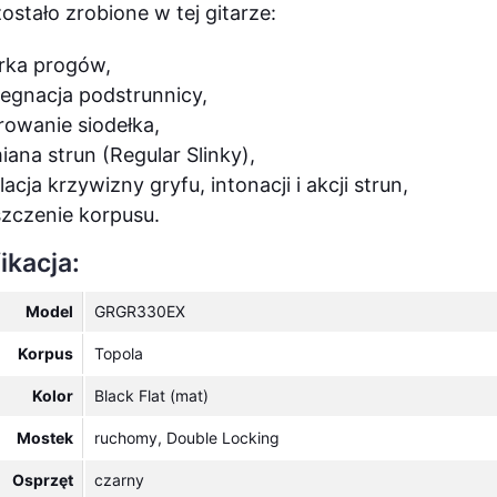
zostało zrobione w tej gitarze:
rka progów,
egnacja podstrunnicy,
owanie siodełka,
ana strun (Regular Slinky),
lacja krzywizny gryfu, intonacji i akcji strun,
zczenie korpusu.
ikacja:
Model
GRGR330EX
Korpus
Topola
Kolor
Black Flat (mat)
Mostek
ruchomy, Double Locking
Osprzęt
czarny