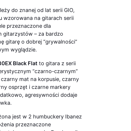
eży do znanej od lat serii GIO,
 wzorowana na gitarach serii
ele przeznaczone dla
 gitarzystów – za bardzo
ę gitarę o dobrej “grywalności”
wym wyglądzie.
EX Black Flat
to gitara z serii
erystycznym “czarno-czarnym”
czarny mat na korpusie, czarny
rny osprzęt i czarne markery
datkowo, agresywności dodaje
ówka.
żona jest w 2 humbuckery Ibanez
ałożenia przeznaczone