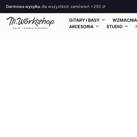
Darmowa wysyłka
dla wszystkich zamówień >250 zł
GITARY I BASY
WZMACNIA
AKCESORIA
STUDIO