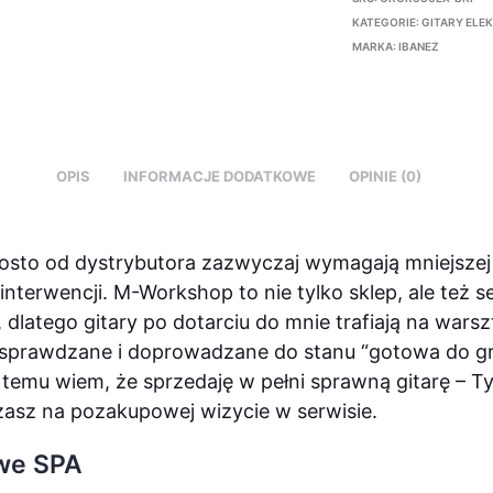
KATEGORIE:
GITARY ELE
MARKA:
IBANEZ
OPIS
INFORMACJE DODATKOWE
OPINIE (0)
rosto od dystrybutora zazwyczaj wymagają mniejszej
interwencji. M-Workshop to nie tylko sklep, ale też s
 dlatego gitary po dotarciu do mnie trafiają na warsz
 sprawdzane i doprowadzane do stanu “gotowa do gr
i temu wiem, że sprzedaję w pełni sprawną gitarę – T
asz na pozakupowej wizycie w serwisie.
we SPA