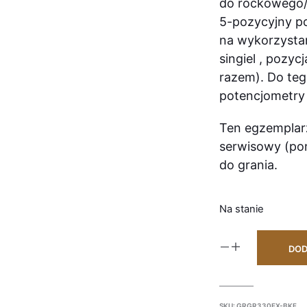
do rockowego/
5-pozycyjny p
na wykorzystan
singiel , pozyc
razem). Do te
potencjometry 
Ten egzemplar
serwisowy (pon
do grania.
Na stanie
DOD
SKU:
GRGR330EX-BKF