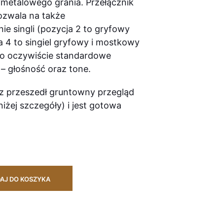
metalowego grania. Przełącznik
ozwala na także
ie singli (pozycja 2 to gryfowy
ja 4 to singiel gryfowy i mostkowy
go oczywiście standardowe
– głośność oraz tone.
z przeszedł gruntowny przegląd
iżej szczegóły) i jest gotowa
AJ DO KOSZYKA