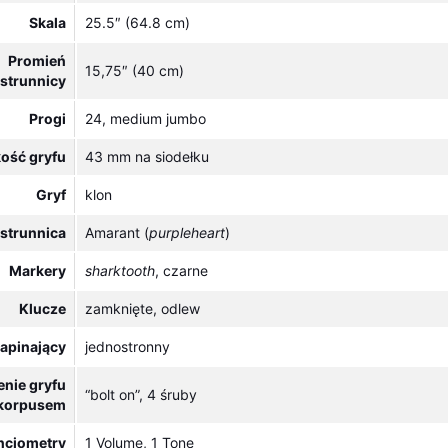
Skala
25.5″ (64.8 cm)
Promień
15,75″ (40 cm)
strunnicy
Progi
24, medium jumbo
ość gryfu
43 mm na siodełku
Gryf
klon
strunnica
Amarant (
purpleheart
)
Markery
sharktooth
, czarne
Klucze
zamknięte, odlew
napinający
jednostronny
enie gryfu
“bolt on”, 4 śruby
 korpusem
ncjometry
1 Volume, 1 Tone