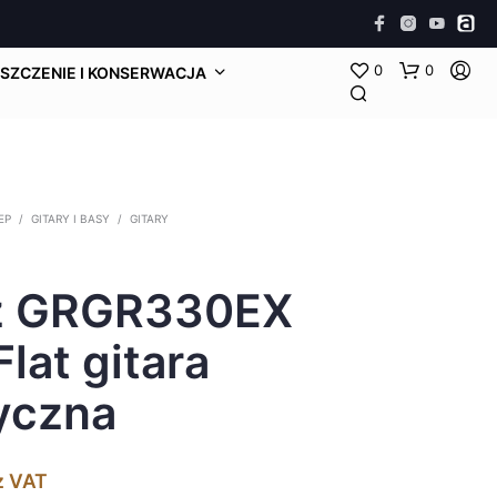
0
0
SZCZENIE I KONSERWACJA
EP
/
GITARY I BASY
/
GITARY
z GRGR330EX
Flat gitara
yczna
z VAT