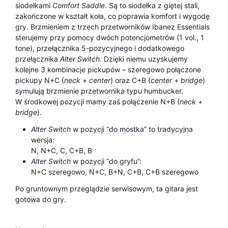
siodełkami
Comfort Saddle
. Są to siodełka z giętej stali,
zakończone w kształt koła, co poprawia komfort i wygodę
gry. Brzmieniem z trzech przetworników Ibanez Essentials
sterujemy przy pomocy dwóch potencjometrów (1 vol., 1
tone), przełącznika 5-pozycyjnego i dodatkowego
przełącznika
Alter Switch
. Dzięki niemu uzyskujemy
kolejne 3 kombinacje pickupów – szeregowo połączone
pickupy N+C (
neck + center
) oraz C+B (
center + bridge
)
symulują brzmienie przetwornika typu humbucker.
W środkowej pozycji mamy zaś połączenie N+B (
neck +
bridge
).
Alter Switch
w pozycji “do mostka” to tradycyjna
wersja:
N, N+C, C, C+B, B
Alter Switch
w pozycji “do gryfu”:
N+C szeregowo, N+C, B+N, C+B, C+B szeregowo
Po gruntownym przeglądzie serwisowym, ta gitara jest
gotowa do gry.