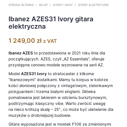
STRONA GŁÓWNA
/
SKLEP
/
GITARY I BASY
/
GITARY ELEKTRYCZNE
Ibanez AZES31 Ivory gitara
elektryczna
1 249,00
zł
z VAT
Ibanez AZES
to przedstawiona w 2021 roku linia dla
początkujących. AZES, czyli „AZ Essentials”, oferuje
przystępne cenowo modele wzorowane na serii AZ.
Model
AZES31 Ivory
to stratocaster z kilkoma
“ibanezowymi” dodatkami. Mamy tu korpus w kolorze
kości słoniowej połączony z vintage’owym, zielonkawym
pickguardem i trzema białymi singlami. Główka
pomalowana jest lakierem w odcieniu bursztynowym,
podtrzymując klasyczny vibe. Warto zwrócić uwagę
na nieco krótszą skalę – 25″, co może być ułatwienie dla
muzyków o drobniejszej budowie.
Gitara wyposażona jest w mostek F106 ze zmienionymi