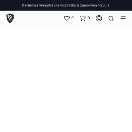
Darmowa wysyłka
dla wszystkich zamówień >250 zł
0
0