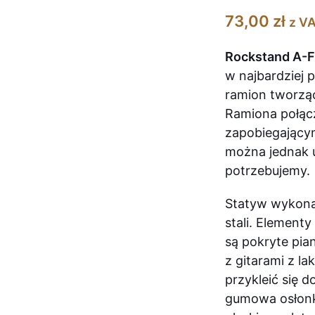
73,00
zł
z V
Rockstand A-
w najbardziej 
ramion tworząc
Ramiona połą
zapobiegający
można jednak u
potrzebujemy.
Statyw wykona
stali. Element
są pokryte pia
z gitarami z la
przykleić się do
gumowa osłonka