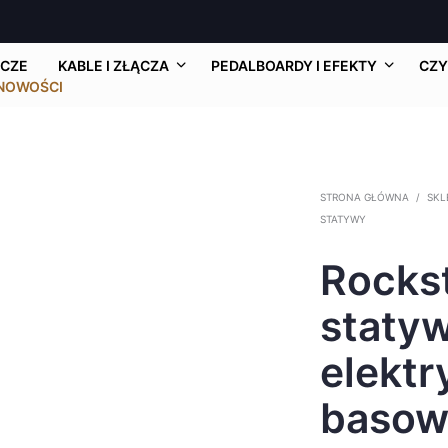
CZE
KABLE I ZŁĄCZA
PEDALBOARDY I EFEKTY
CZY
NOWOŚCI
STRONA GŁÓWNA
/
SKL
STATYWY
Rocks
statyw
elektr
basow