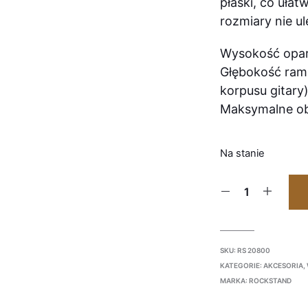
płaski, co ułat
rozmiary nie ul
Wysokość opar
Głębokość ram
korpusu gitary
Maksymalne ob
Na stanie
SKU:
RS 20800
KATEGORIE:
AKCESORIA
,
MARKA:
ROCKSTAND