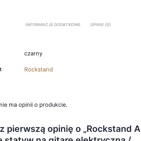
INFORMACJE DODATKOWE
OPINIE (0)
czarny
t
Rockstand
nie ma opinii o produkcie.
z pierwszą opinię o „Rockstand A
 statyw na gitarę elektryczną /