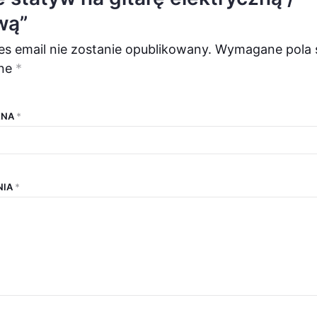
wą”
es email nie zostanie opublikowany.
Wymagane pola 
ne
*
ENA
*
NIA
*