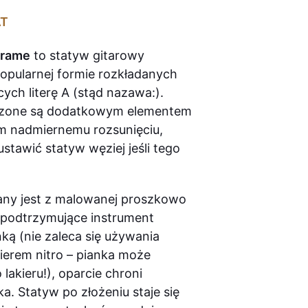
AT
Frame
to statyw gitarowy
popularnej formie rozkładanych
ych literę A (stąd nazawa:).
czone są dodatkowym elementem
m nadmiernemu rozsunięciu,
stawić statyw węziej jeśli tego
ny jest z malowanej proszkowo
y podtrzymujące instrument
nką (nie zaleca się używania
kierem nitro – pianka może
 lakieru!), oparcie chroni
. Statyw po złożeniu staje się