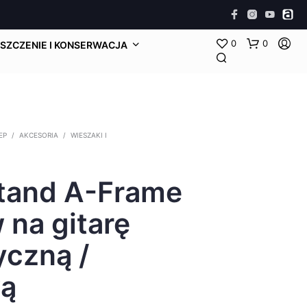
0
0
SZCZENIE I KONSERWACJA
EP
/
AKCESORIA
/
WIESZAKI I
tand A-Frame
 na gitarę
yczną /
ą