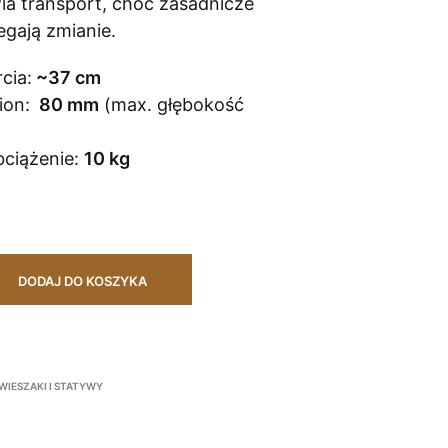
wia transport, choć zasadnicze
egają zmianie.
cia:
~37 cm
ion:
80 mm
(max. głębokość
)
ciążenie:
10 kg
DODAJ DO KOSZYKA
WIESZAKI I STATYWY