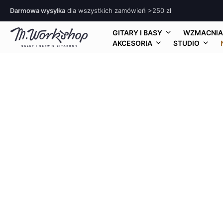
Darmowa wysyłka
dla wszystkich zamówień >250 zł
GITARY I BASY
WZMACNIA
AKCESORIA
STUDIO