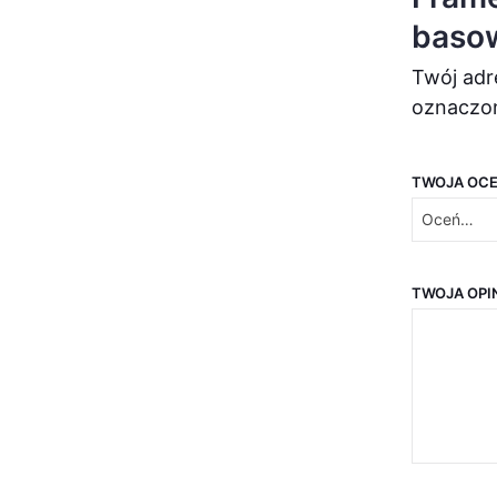
baso
Twój adr
oznaczo
TWOJA OC
TWOJA OPI