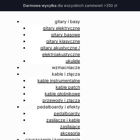
Darmowa wysyłka
dla wszystkich zamówień >250 zł
gitary i basy
gitary elektryczne
gitary basowe
gitary klasyczne
gitary akustyczne /
elektroakustyczne
ukulele
wzmacniacze
kable i złącza
kable instrumentalne
kable patch
kable głośnikowe
przewody i zlącza
pedalboardy i efekty
pedalboardy
zasilacze i kable
zasilające
akcesoria
czyszczenie i konserwacja