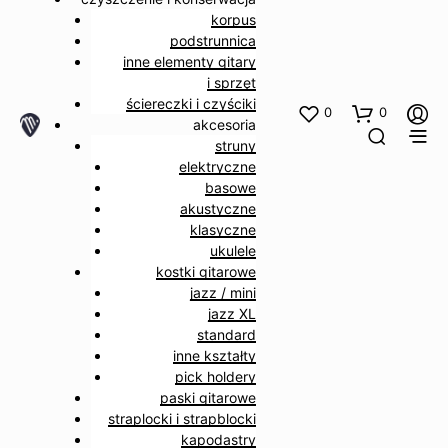
korpus
podstrunnica
inne elementy gitary
i sprzęt
ściereczki i czyściki
0
0
akcesoria
struny
elektryczne
basowe
akustyczne
klasyczne
ukulele
kostki gitarowe
jazz / mini
jazz XL
standard
inne kształty
pick holdery
paski gitarowe
straplocki i strapblocki
kapodastry