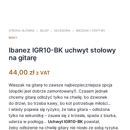
STRONA GŁÓWNA
/
SKLEP
/
AKCESORIA
/
WIESZAKI I STATYWY
Oceniony
1
5.00
na 5 na
podstawie
Ibanez IGR10-BK uchwyt stołowy
oceny klienta
na gitarę
44,00
zł
z VAT
Wieszak na gitarę to zawsze najbezpieczniejsza opcja
(dopóki jest dobrze zamontowany!). Czasem jednak
chcemy gitarę odłożyć tylko na chwilę, bo dzwonek
do drzwi, bo trzeba kawy, bo kot potrzebuje miłości…
I wtedy pojawia się ryzyko, że taka gitara – odłożona
tylko na sekundkę – zsuwa się z krzesła, spada z biurka,
uderza w podłogę…
Uchwyt IGR10-BK
powstał,
żeby odłożenie na chwilę gitary nie niosło ze sobą ryzyka.