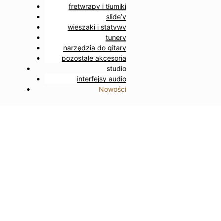
fretwrapy i tłumiki
slide’y
wieszaki i statywy
tunery
narzędzia do gitary
pozostałe akcesoria
studio
interfejsy audio
Nowości