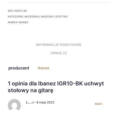
SKU:
IGR10-BK
KATEGORIE:
AKCESORIA
,
WIESZAKI I STATYWY
MARKA:
IBANEZ
INFORMACJE DODATKOWE
OPINIE (1)
producent
Ibanez
1 opinia dla
Ibanez IGR10-BK uchwyt
stołowy na gitarę
L……i
–
8 maja 2023
Oceniono
5
na 5