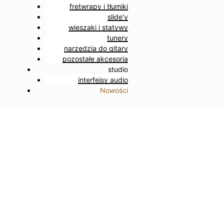
fretwrapy i tłumiki
slide’y
wieszaki i statywy
tunery
narzędzia do gitary
pozostałe akcesoria
studio
interfejsy audio
Nowości