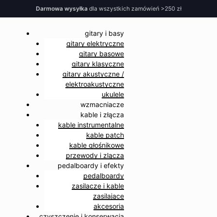
Darmowa wysyłka
dla wszystkich zamówień >250 zł
gitary i basy
gitary elektryczne
gitary basowe
gitary klasyczne
gitary akustyczne /
elektroakustyczne
ukulele
wzmacniacze
kable i złącza
kable instrumentalne
kable patch
kable głośnikowe
przewody i zlącza
pedalboardy i efekty
pedalboardy
zasilacze i kable
zasilające
akcesoria
czyszczenie i konserwacja