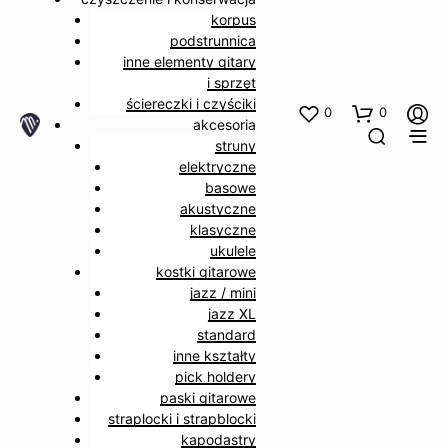
korpus
podstrunnica
inne elementy gitary
i sprzęt
ściereczki i czyściki
0
0
akcesoria
struny
elektryczne
basowe
akustyczne
klasyczne
ukulele
kostki gitarowe
jazz / mini
jazz XL
standard
inne kształty
pick holdery
paski gitarowe
straplocki i strapblocki
kapodastry