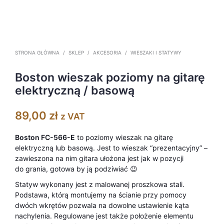
STRONA GŁÓWNA
/
SKLEP
/
AKCESORIA
/
WIESZAKI I STATYWY
Boston wieszak poziomy na gitarę
elektryczną / basową
89,00
zł
z VAT
Boston FC-566-E
to poziomy wieszak na gitarę
elektryczną lub basową. Jest to wieszak “prezentacyjny” –
zawieszona na nim gitara ułożona jest jak w pozycji
do grania, gotowa by ją podziwiać 😉
Statyw wykonany jest z malowanej proszkowa stali.
Podstawa, którą montujemy na ścianie przy pomocy
dwóch wkrętów pozwala na dowolne ustawienie kąta
nachylenia. Regulowane jest także położenie elementu