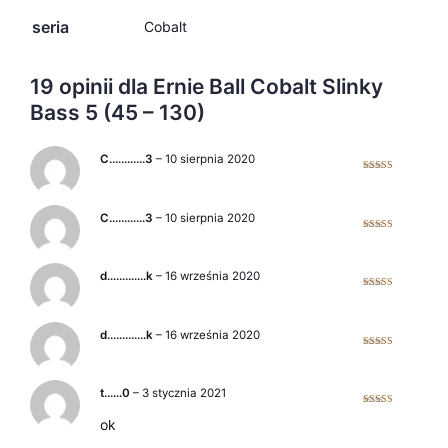
seria
Cobalt
19 opinii dla
Ernie Ball Cobalt Slinky
Bass 5 (45 – 130)
C…………3
–
10 sierpnia 2020
Oceniono
5
na 5
C…………3
–
10 sierpnia 2020
Oceniono
5
na 5
d………….k
–
16 września 2020
Oceniono
5
na 5
d………….k
–
16 września 2020
Oceniono
5
na 5
t……0
–
3 stycznia 2021
Oceniono
5
ok
na 5