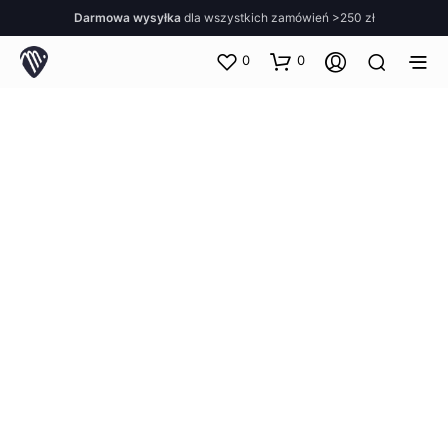
Darmowa wysyłka
dla wszystkich zamówień >250 zł
0
0