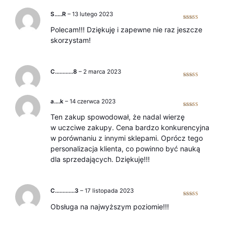
S…..R
–
13 lutego 2023
Oceniono
5
Polecam!!! Dziękuję i zapewne nie raz jeszcze
na 5
skorzystam!
C…………8
–
2 marca 2023
Oceniono
5
na 5
a….k
–
14 czerwca 2023
Oceniono
5
Ten zakup spowodował, że nadal wierzę
na 5
w uczciwe zakupy. Cena bardzo konkurencyjna
w porównaniu z innymi sklepami. Oprócz tego
personalizacja klienta, co powinno być nauką
dla sprzedających. Dziękuję!!!
C………….3
–
17 listopada 2023
Oceniono
5
Obsługa na najwyższym poziomie!!!
na 5