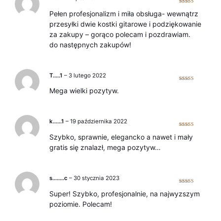
Oceniono
5
Pełen profesjonalizm i miła obsługa- wewnątrz
na 5
przesyłki dwie kostki gitarowe i podziękowanie
za zakupy – gorąco polecam i pozdrawiam.
do następnych zakupów!
T…..1
–
3 lutego 2022
Oceniono
5
Mega wielki pozytyw.
na 5
k……1
–
19 października 2022
Oceniono
5
Szybko, sprawnie, elegancko a nawet i mały
na 5
gratis się znalazł, mega pozytyw…
s……..c
–
30 stycznia 2023
Oceniono
5
Super! Szybko, profesjonalnie, na najwyzszym
na 5
poziomie. Polecam!