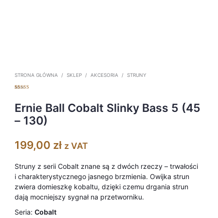
STRONA GŁÓWNA
/
SKLEP
/
AKCESORIA
/
STRUNY
Oceniony
19
5.00
na 5 na
podstawie
Ernie Ball Cobalt Slinky Bass 5 (45
ocen
klientów
– 130)
199,00
zł
z VAT
Struny z serii Cobalt znane są z dwóch rzeczy – trwałości
i charakterystycznego jasnego brzmienia. Owijka strun
zwiera domieszkę kobaltu, dzięki czemu drgania strun
dają mocniejszy sygnał na przetworniku.
Seria:
Cobalt