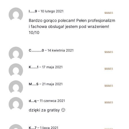
l……9
–
10 lutego 2021
Oceniono
5
Bardzo gorąco polecam! Pełen profesjonalizm
na 5
i fachowa obsluga! jestem pod wrażeniem!
10/10
C…………0
–
14 kwietnia 2021
Oceniono
5
na 5
K…….1
–
17 maja 2021
Oceniono
5
na 5
M…..S
–
21 maja 2021
Oceniono
5
na 5
d….q
–
11 czerwca 2021
Oceniono
5
dzięki za gratisy 🙂
na 5
K….7
–
1 lipca 2021