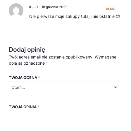
k……1
–
18 grudnia 2023
Oceniono
5
Nie pierwsze moje zakupy tutaj i nie ostatnie 😉
na 5
Dodaj opinię
Twój adres email nie zostanie opublikowany.
Wymagane
pola są oznaczone
*
TWOJA OCENA
*
TWOJA OPINIA
*