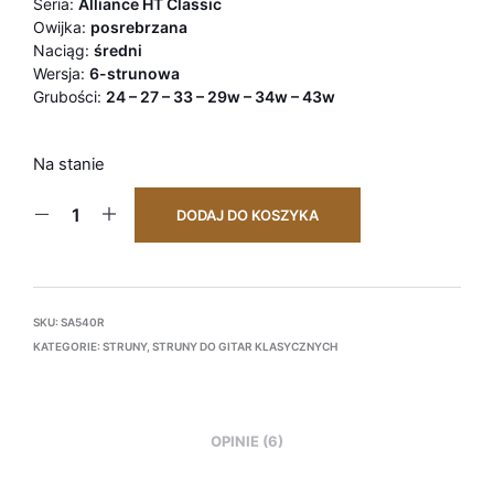
Seria:
Alliance HT Classic
Owijka:
posrebrzana
Naciąg:
średni
Wersja:
6-strunowa
Grubości:
24 – 27 – 33 – 29w – 34w – 43w
Na stanie
DODAJ DO KOSZYKA
SKU:
SA540R
KATEGORIE:
STRUNY
,
STRUNY DO GITAR KLASYCZNYCH
OPINIE (6)