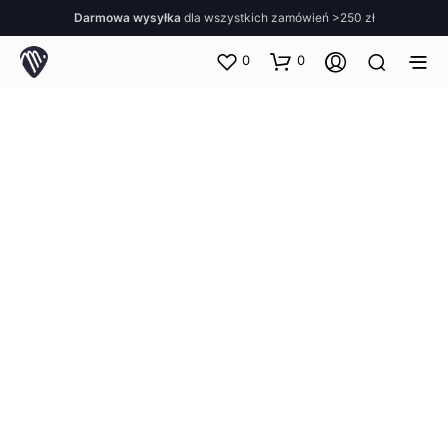
Darmowa wysyłka
dla wszystkich zamówień >250 zł
0
0