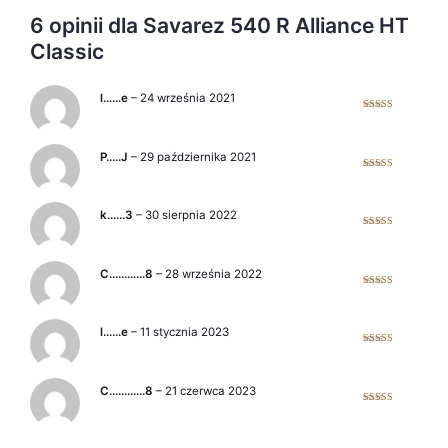
6 opinii dla
Savarez 540 R Alliance HT
Classic
l……e
–
24 września 2021
Oceniono
5
na 5
P…..J
–
29 października 2021
Oceniono
5
na 5
k……3
–
30 sierpnia 2022
Oceniono
5
na 5
C…………8
–
28 września 2022
Oceniono
5
na 5
l……e
–
11 stycznia 2023
Oceniono
5
na 5
C…………8
–
21 czerwca 2023
Oceniono
5
na 5