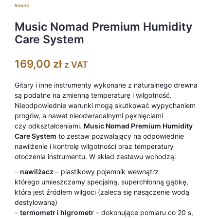
Oceniony
1
5.00
na 5 na
podstawie
Music Nomad Premium Humidity
oceny klienta
Care System
169,00
zł
z VAT
Gitary i inne instrumenty wykonane z naturalnego drewna
są podatne na zmienną temperaturę i wilgotność.
Nieodpowiednie warunki mogą skutkować wypychaniem
progów, a nawet nieodwracalnymi pęknięciami
czy odkształceniami.
Music Nomad Premium Humidity
Care System
to zestaw pozwalający na odpowiednie
nawilżenie i kontrolę wilgotności oraz temperatury
otoczenia instrumentu. W skład zestawu wchodzą:
–
nawilżacz
– plastikowy pojemnik wewnątrz
którego umieszczamy specjalną, superchłonną gąbkę,
która jest źródłem wilgoci (zaleca się nasączenie wodą
destylowaną)
–
termometr i higrometr
– dokonujące pomiaru co 20 s,