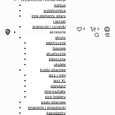
korpus
podstrunnica
inne elementy gitary
i sprzęt
ściereczki i czyściki
0
0
akcesoria
struny
elektryczne
basowe
akustyczne
klasyczne
ukulele
kostki gitarowe
jazz / mini
jazz XL
standard
inne kształty
pick holdery
paski gitarowe
straplocki i strapblocki
kapodastry