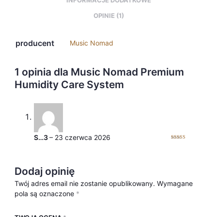
INFORMACJE DODATKOWE
OPINIE (1)
producent
Music Nomad
1 opinia dla
Music Nomad Premium
Humidity Care System
S…3
–
23 czerwca 2026
Oceniono
5
na 5
Dodaj opinię
Twój adres email nie zostanie opublikowany.
Wymagane
pola są oznaczone
*