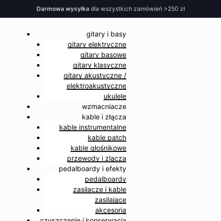
Darmowa wysyłka
dla wszystkich zamówień >250 zł
gitary i basy
gitary elektryczne
gitary basowe
gitary klasyczne
gitary akustyczne /
elektroakustyczne
ukulele
wzmacniacze
kable i złącza
kable instrumentalne
kable patch
kable głośnikowe
przewody i zlącza
pedalboardy i efekty
pedalboardy
zasilacze i kable
zasilające
akcesoria
czyszczenie i konserwacja