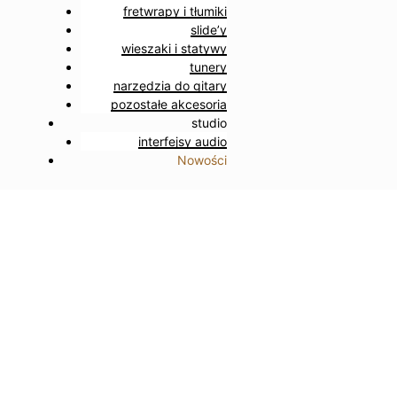
fretwrapy i tłumiki
slide’y
wieszaki i statywy
tunery
narzędzia do gitary
pozostałe akcesoria
studio
interfejsy audio
Nowości