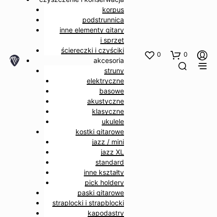
korpus
podstrunnica
inne elementy gitary
i sprzęt
ściereczki i czyściki
0
0
akcesoria
struny
elektryczne
basowe
akustyczne
klasyczne
ukulele
kostki gitarowe
jazz / mini
jazz XL
standard
inne kształty
pick holdery
paski gitarowe
straplocki i strapblocki
kapodastry