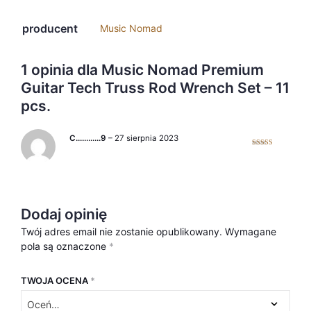
producent
Music Nomad
1 opinia dla
Music Nomad Premium
Guitar Tech Truss Rod Wrench Set – 11
pcs.
C…………9
–
27 sierpnia 2023
Oceniono
5
na 5
Dodaj opinię
Twój adres email nie zostanie opublikowany.
Wymagane
pola są oznaczone
*
TWOJA OCENA
*