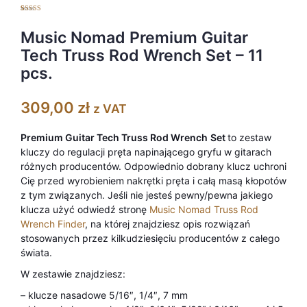
Oceniony
1
5.00
na 5 na
podstawie
Music Nomad Premium Guitar
oceny klienta
Tech Truss Rod Wrench Set – 11
pcs.
309,00
zł
z VAT
Premium Guitar Tech Truss Rod Wrench
Set
to zestaw
kluczy do regulacji pręta napinającego gryfu w gitarach
różnych producentów. Odpowiednio dobrany klucz uchroni
Cię przed wyrobieniem nakrętki pręta i całą masą kłopotów
z tym związanych. Jeśli nie jesteś pewny/pewna jakiego
klucza użyć odwiedź stronę
Music Nomad Truss Rod
Wrench Finder
, na której znajdziesz opis rozwiązań
stosowanych przez kilkudziesięciu producentów z całego
świata.
W zestawie znajdziesz:
– klucze nasadowe 5/16″, 1/4″, 7 mm