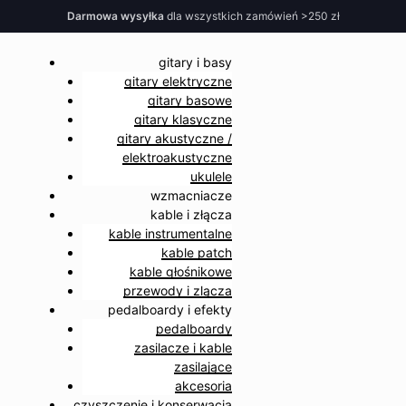
Darmowa wysyłka
dla wszystkich zamówień >250 zł
gitary i basy
gitary elektryczne
gitary basowe
gitary klasyczne
gitary akustyczne /
elektroakustyczne
ukulele
wzmacniacze
kable i złącza
kable instrumentalne
kable patch
kable głośnikowe
przewody i zlącza
pedalboardy i efekty
pedalboardy
zasilacze i kable
zasilające
akcesoria
czyszczenie i konserwacja