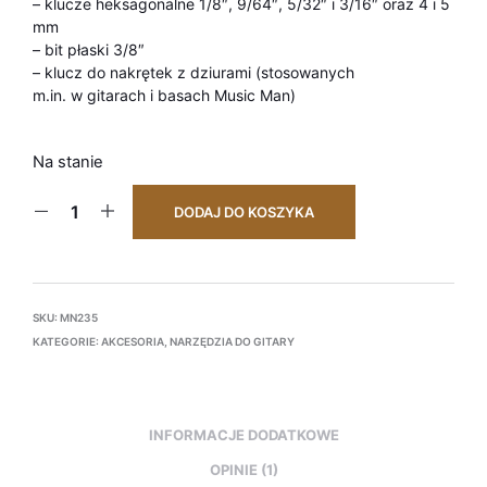
– klucze heksagonalne 1/8″, 9/64″, 5/32″ i 3/16″ oraz 4 i 5
mm
– bit płaski 3/8″
– klucz do nakrętek z dziurami (stosowanych
m.in. w gitarach i basach Music Man)
Na stanie
DODAJ DO KOSZYKA
SKU:
MN235
KATEGORIE:
AKCESORIA
,
NARZĘDZIA DO GITARY
INFORMACJE DODATKOWE
OPINIE (1)