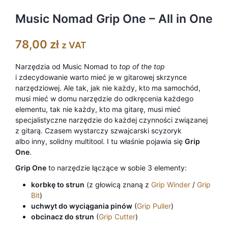
Music Nomad Grip One – All in One
78,00
zł
z VAT
Narzędzia od Music Nomad to
top of the top
i zdecydowanie warto mieć je w gitarowej skrzynce
narzędziowej. Ale tak, jak nie każdy, kto ma samochód,
musi mieć w domu narzędzie do odkręcenia każdego
elementu, tak nie każdy, kto ma gitarę, musi mieć
specjalistyczne narzędzie do każdej czynności związanej
z gitarą. Czasem wystarczy szwajcarski scyzoryk
albo inny, solidny multitool. I tu właśnie pojawia się
Grip
One
.
Grip One
to narzędzie łączące w sobie 3 elementy:
korbkę to strun
(z głowicą znaną z
Grip Winder
/
Grip
Bit
)
uchwyt do wyciągania pinów
(
Grip Puller
)
obcinacz do strun
(
Grip Cutter
)