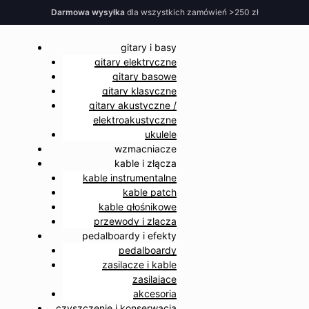
Darmowa wysyłka
dla wszystkich zamówień >250 zł
gitary i basy
gitary elektryczne
gitary basowe
gitary klasyczne
gitary akustyczne /
elektroakustyczne
ukulele
wzmacniacze
kable i złącza
kable instrumentalne
kable patch
kable głośnikowe
przewody i zlącza
pedalboardy i efekty
pedalboardy
zasilacze i kable
zasilające
akcesoria
czyszczenie i konserwacja