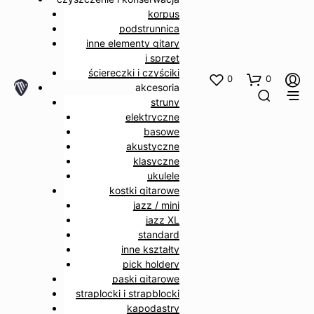
korpus
podstrunnica
inne elementy gitary
i sprzęt
ściereczki i czyściki
0
0
akcesoria
struny
elektryczne
basowe
akustyczne
klasyczne
ukulele
kostki gitarowe
jazz / mini
jazz XL
standard
inne kształty
pick holdery
paski gitarowe
straplocki i strapblocki
kapodastry