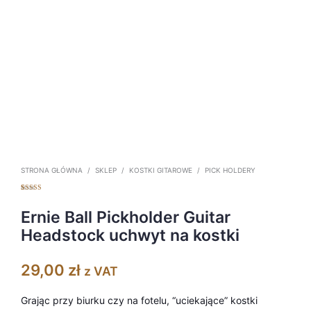
STRONA GŁÓWNA
/
SKLEP
/
KOSTKI GITAROWE
/
PICK HOLDERY
Oceniony
1
5.00
na 5 na
podstawie
Ernie Ball Pickholder Guitar
oceny klienta
Headstock uchwyt na kostki
29,00
zł
z VAT
Grając przy biurku czy na fotelu, “uciekające” kostki