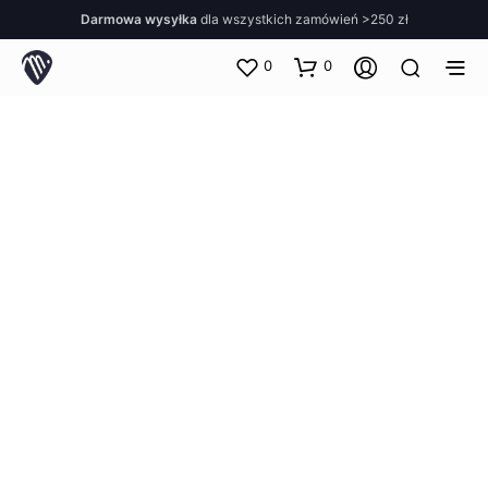
Darmowa wysyłka
dla wszystkich zamówień >250 zł
0
0