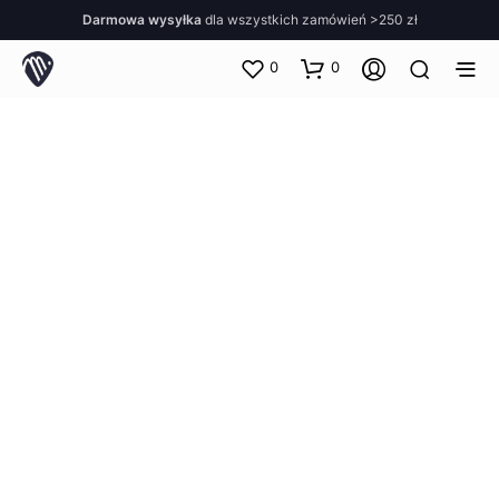
Darmowa wysyłka
dla wszystkich zamówień >250 zł
0
0