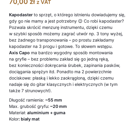
70,00
zł
z VAT
Kapodaster
to sprzęt, o którego istnieniu dowiadujemy się,
gdy go nie mamy a jest potrzebny 😉 Co robi kapodaster?
Pozwala skrócić menzurę instrumentu, dzięki czemu
w szybki sposób możemy zagrać utwór np. 3 tony wyżej,
bez żadnego transponowania – po prostu zakładamy
kapodaster na 3 progu i gotowe. To słowem wstępu.
Axis Capo
ma bardzo wygodny sposób montowania
na gryfie – bez problemu zakład się go jedną ręką,
bez konieczności dokręcania śrubek, zapinania pasków,
dociągania sprężyn itd. Ponadto ma 2 powierzchnie
dociskowe: płaską i lekko zaokrągloną, dzięki czemu
nadaje się do gitar klasycznych i elektrycznych (w tym
także 7 strunowych!).
Długość ramienia:
~55 mm
Max. grubość gryfu
: ~20 mm
Materiał:
aluminium + guma
Kolor
: biały mat