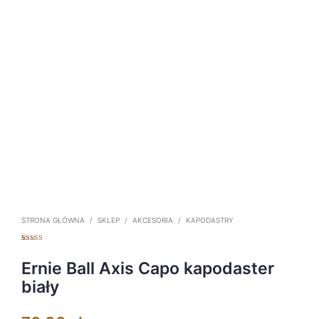
STRONA GŁÓWNA
/
SKLEP
/
AKCESORIA
/
KAPODASTRY
Oceniony
2
5.00
na 5 na
podstawie
Ernie Ball Axis Capo kapodaster
ocen
klientów
biały