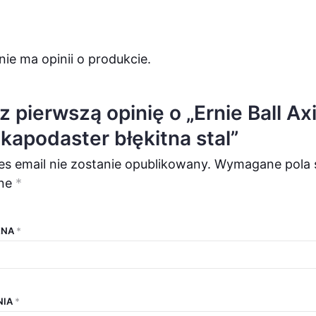
nie ma opinii o produkcie.
z pierwszą opinię o „Ernie Ball Ax
kapodaster błękitna stal”
es email nie zostanie opublikowany.
Wymagane pola 
ne
*
ENA
*
NIA
*