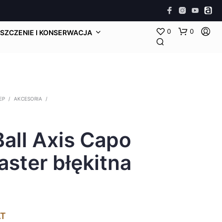
0
0
SZCZENIE I KONSERWACJA
EP
/
AKCESORIA
/
Ball Axis Capo
ster błękitna
AT