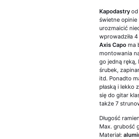
Kapodastry
od
świetne opini
urozmaicić nie
wprowadziła 4
Axis Capo
ma 
montowania na 
go jedną ręką,
śrubek, zapina
itd. Ponadto m
płaską i lekko
się do gitar k
także 7 struno
Długość ramie
Max. grubość 
Materiał:
alumi