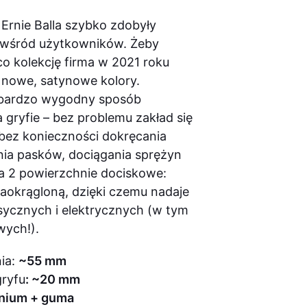
 Ernie Balla szybko zdobyły
e wśród użytkowników. Żeby
co kolekcję firma w 2021 roku
 nowe, satynowe kolory.
bardzo wygodny sposób
gryfie – bez problemu zakład się
 bez konieczności dokręcania
nia pasków, dociągania sprężyn
a 2 powierzchnie dociskowe:
 zaokrągloną, dzięki czemu nadaje
lasycznych i elektrycznych (w tym
wych!).
nia:
~55 mm
gryfu
: ~20 mm
nium + guma