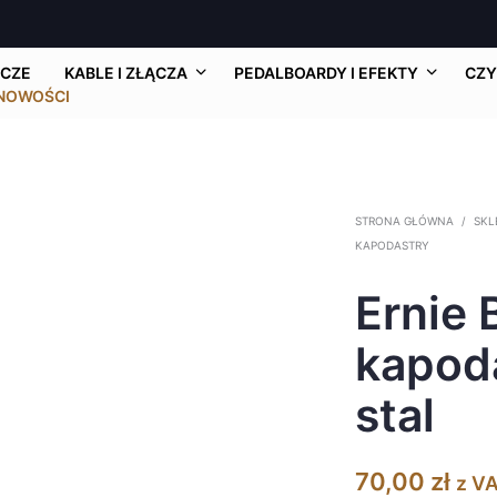
CZE
KABLE I ZŁĄCZA
PEDALBOARDY I EFEKTY
CZY
NOWOŚCI
STRONA GŁÓWNA
/
SKL
KAPODASTRY
Ernie 
kapoda
stal
70,00
zł
z V