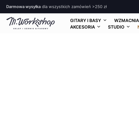
Darmowa wysyłka
dla wszystkich zamówień >250 zł
GITARY I BASY
WZMACNIA
AKCESORIA
STUDIO