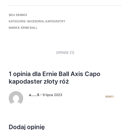
SKU:
EB9605
KATEGORIE:
AKCESORIA
,
KAPODASTRY
MARKA:
ERNIE BALL
OPINIE (1)
1 opinia dla
Ernie Ball Axis Capo
kapodaster złoty róż
a…….5
–
9 lipca 2023
Oceniono
5
na 5
Dodaj opinię