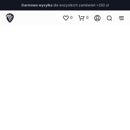
Darmowa wysyłka
dla wszystkich zamówień >250 zł
0
0