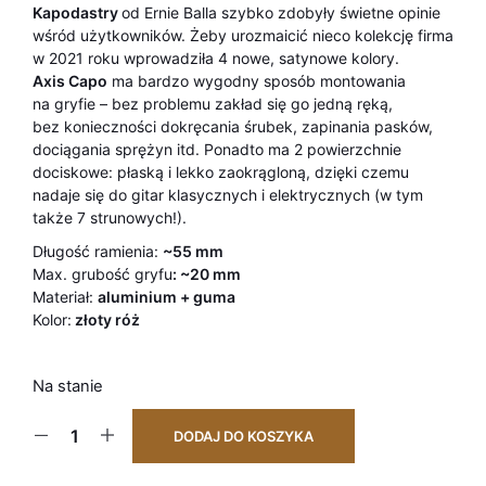
Kapodastry
od Ernie Balla szybko zdobyły świetne opinie
wśród użytkowników. Żeby urozmaicić nieco kolekcję firma
w 2021 roku wprowadziła 4 nowe, satynowe kolory.
Axis Capo
ma bardzo wygodny sposób montowania
na gryfie – bez problemu zakład się go jedną ręką,
bez konieczności dokręcania śrubek, zapinania pasków,
dociągania sprężyn itd. Ponadto ma 2 powierzchnie
dociskowe: płaską i lekko zaokrągloną, dzięki czemu
nadaje się do gitar klasycznych i elektrycznych (w tym
także 7 strunowych!).
Długość ramienia:
~55 mm
Max. grubość gryfu
: ~20 mm
Materiał:
aluminium + guma
Kolor:
złoty róż
Na stanie
DODAJ DO KOSZYKA