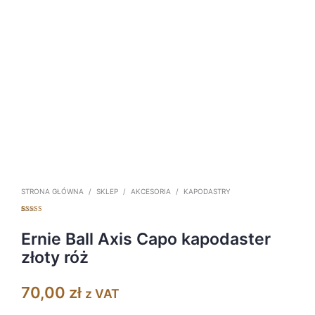
STRONA GŁÓWNA
/
SKLEP
/
AKCESORIA
/
KAPODASTRY
Oceniony
1
5.00
na 5 na
podstawie
Ernie Ball Axis Capo kapodaster
oceny klienta
złoty róż
70,00
zł
z VAT