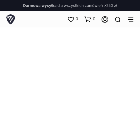
Darmowa wysyłka
dla wszystkich zamówień >250 zł
0
0