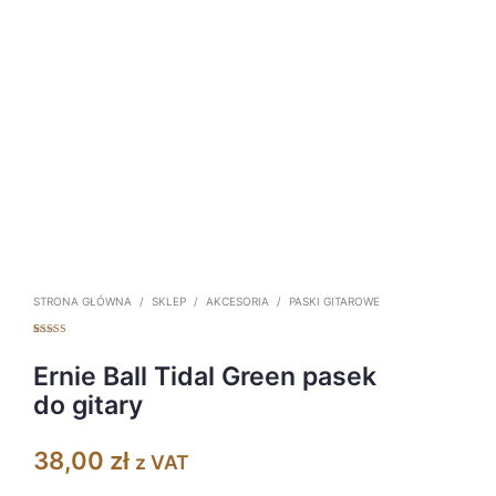
STRONA GŁÓWNA
/
SKLEP
/
AKCESORIA
/
PASKI GITAROWE
Oceniony
7
5.00
na 5 na
podstawie
Ernie Ball Tidal Green pasek
ocen
klientów
do gitary
38,00
zł
z VAT