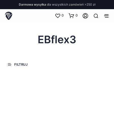
Darmowa wysyłka
dla wszystkich zamówień >250 zł
0
0
EBflex3
FILTRUJ