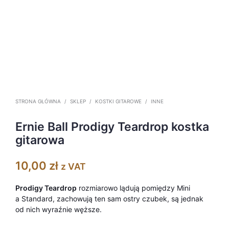
STRONA GŁÓWNA
/
SKLEP
/
KOSTKI GITAROWE
/
INNE
Ernie Ball Prodigy Teardrop kostka
gitarowa
10,00
zł
z VAT
Prodigy Teardrop
rozmiarowo lądują pomiędzy Mini
a Standard, zachowują ten sam ostry czubek, są jednak
od nich wyraźnie węższe.