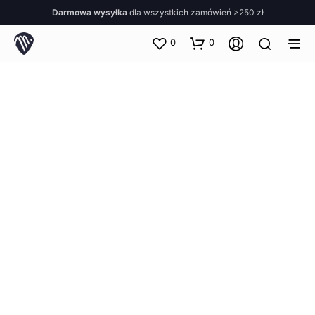
Darmowa wysyłka
dla wszystkich zamówień >250 zł
0
0