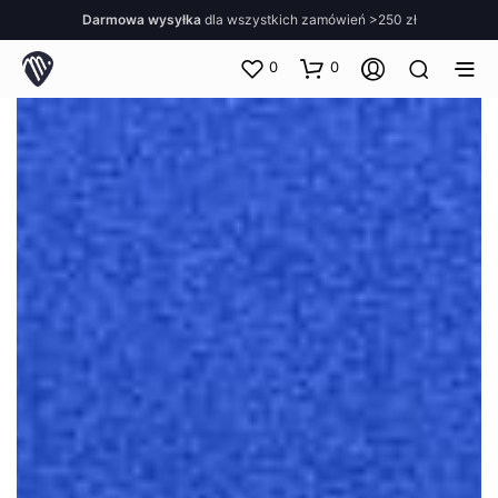
Darmowa wysyłka
dla wszystkich zamówień >250 zł
0
0